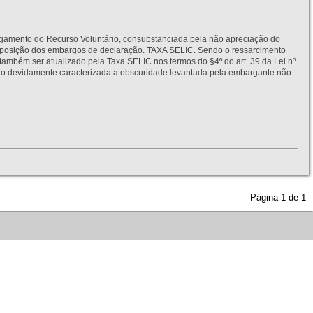
to do Recurso Voluntário, consubstanciada pela não apreciação do
interposição dos embargos de declaração. TAXA SELIC. Sendo o ressarcimento
também ser atualizado pela Taxa SELIC nos termos do §4º do art. 39 da Lei nº
idamente caracterizada a obscuridade levantada pela embargante não
Página
1
de
1