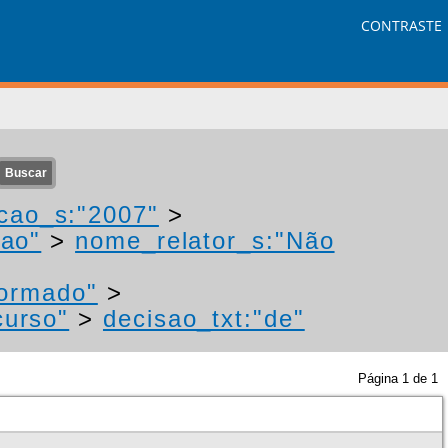
CONTRASTE
cao_s:"2007"
>
"ao"
>
nome_relator_s:"Não
formado"
>
curso"
>
decisao_txt:"de"
Página
1
de
1