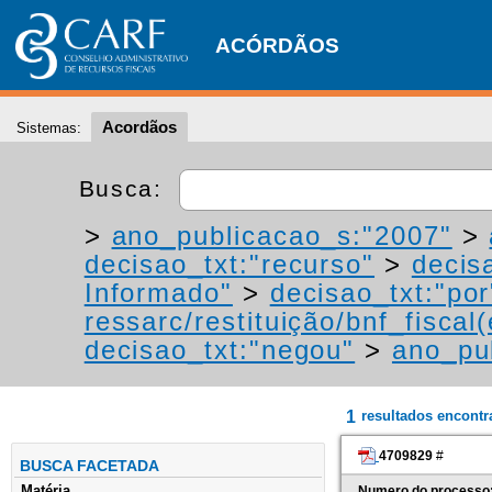
ACÓRDÃOS
Acordãos
Sistemas:
Busca:
>
ano_publicacao_s:"2007"
>
decisao_txt:"recurso"
>
decis
Informado"
>
decisao_txt:"por
ressarc/restituição/bnf_fiscal(
decisao_txt:"negou"
>
ano_pu
1
resultados encont
4709829
#
BUSCA FACETADA
Matéria
Numero do processo