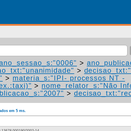
ano_sessao_s:"0006"
>
ano_publica
ao_txt:"unanimidade"
>
decisao_txt:
"
>
materia_s:"IPI- processos NT -
ex.:taxi)"
>
nome_relator_s:"Não In
blicacao_s:"2007"
>
decisao_txt:"re
rados em 5 ms.
:
13678.000190/2002-14