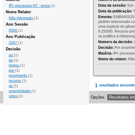
Data da sessão:
Sun 
IPI- processos NT - ressa
(1)
Data da publicação:
T
Nome Relator
Ementa:
EMBARGOS DE
Não Informado
(1)
pedido relacionado co
Ano Sessão
uma espécie do gênero
0006
(1)
9.250/95. Recurso p
se justifica a interp
Ano Publicação
Numero da decisão:
2
2007
(1)
Decisão:
Por unanimid
Decisão
Matéria:
IPI- processos
ao
(1)
Nome do relator:
Não 
de
(1)
negou
(1)
por
(1)
provimento
(1)
recurso
(1)
1
resultados encontr
se
(1)
unanimidade
(1)
votos
(1)
Opções:
Resultados e