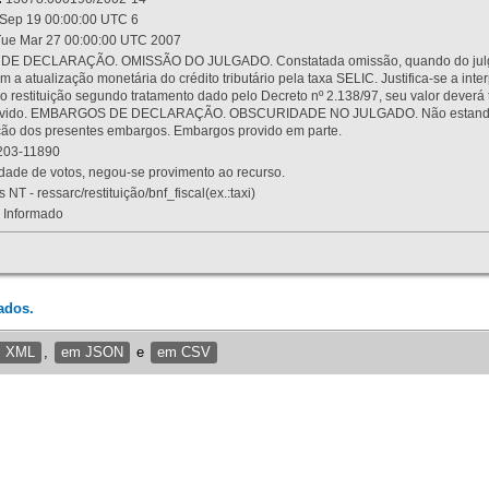
Sep 19 00:00:00 UTC 6
ue Mar 27 00:00:00 UTC 2007
 DECLARAÇÃO. OMISSÃO DO JULGADO. Constatada omissão, quando do julgamen
m a atualização monetária do crédito tributário pela taxa SELIC. Justifica-se a 
 restituição segundo tratamento dado pelo Decreto nº 2.138/97, seu valor deverá 
rovido. EMBARGOS DE DECLARAÇÃO. OBSCURIDADE NO JULGADO. Não estando dev
osição dos presentes embargos. Embargos provido em parte.
03-11890
ade de votos, negou-se provimento ao recurso.
 NT - ressarc/restituição/bnf_fiscal(ex.:taxi)
Informado
ados.
m XML
,
em JSON
e
em CSV