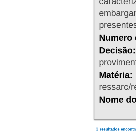
caracteri
embargant
presente
Numero 
Decisão:
proviment
Matéria:
ressarc/re
Nome do 
1
resultados encontr