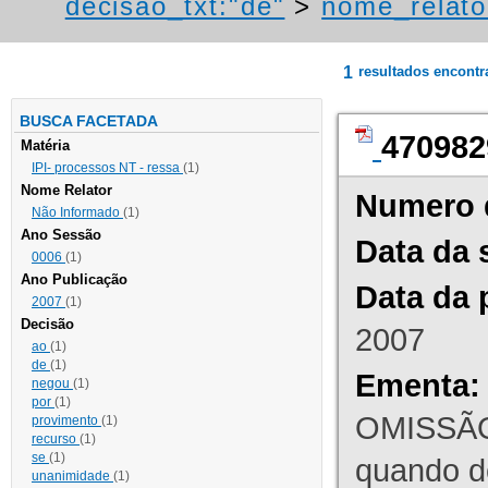
decisao_txt:"de"
>
nome_relato
1
resultados encont
BUSCA FACETADA
470982
Matéria
IPI- processos NT - ressa
(1)
Nome Relator
Numero 
Não Informado
(1)
Ano Sessão
Data da 
0006
(1)
Ano Publicação
Data da 
2007
(1)
Decisão
2007
ao
(1)
de
(1)
Ementa:
negou
(1)
por
(1)
OMISSÃO
provimento
(1)
recurso
(1)
se
(1)
quando d
unanimidade
(1)