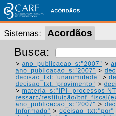
ACÓRDÃOS
Acordãos
Sistemas:
Busca:
>
ano_publicacao_s:"2007"
>
a
ano_publicacao_s:"2007"
>
dec
decisao_txt:"unanimidade"
>
de
decisao_txt:"provimento"
>
dec
>
materia_s:"IPI- processos NT
ressarc/restituição/bnf_fiscal(ex
ano_publicacao_s:"2007"
>
dec
Informado"
>
decisao_txt:"por"