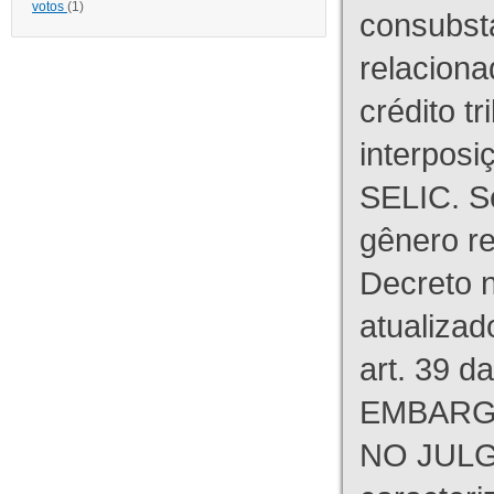
votos
(1)
consubst
relaciona
crédito tr
interpos
SELIC. S
gênero re
Decreto n
atualizad
art. 39 d
EMBARG
NO JULG