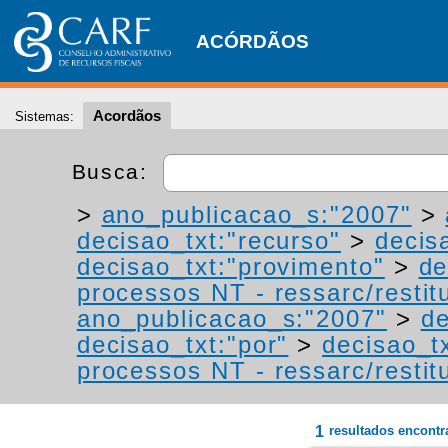
ACÓRDÃOS
Acordãos
Sistemas:
Busca:
>
ano_publicacao_s:"2007"
>
decisao_txt:"recurso"
>
decis
decisao_txt:"provimento"
>
de
processos NT - ressarc/restitu
ano_publicacao_s:"2007"
>
de
decisao_txt:"por"
>
decisao_t
processos NT - ressarc/restitu
1
resultados encont