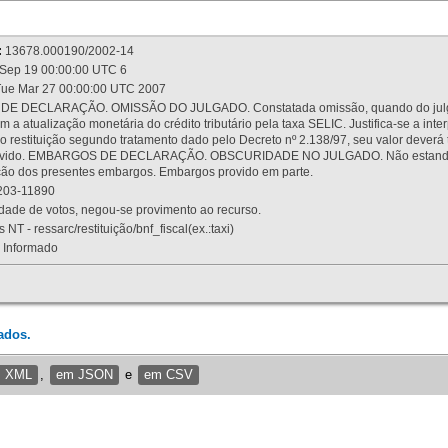
:
13678.000190/2002-14
Sep 19 00:00:00 UTC 6
ue Mar 27 00:00:00 UTC 2007
 DECLARAÇÃO. OMISSÃO DO JULGADO. Constatada omissão, quando do julgamen
m a atualização monetária do crédito tributário pela taxa SELIC. Justifica-se a 
 restituição segundo tratamento dado pelo Decreto nº 2.138/97, seu valor deverá 
rovido. EMBARGOS DE DECLARAÇÃO. OBSCURIDADE NO JULGADO. Não estando dev
osição dos presentes embargos. Embargos provido em parte.
03-11890
ade de votos, negou-se provimento ao recurso.
 NT - ressarc/restituição/bnf_fiscal(ex.:taxi)
Informado
ados.
m XML
,
em JSON
e
em CSV