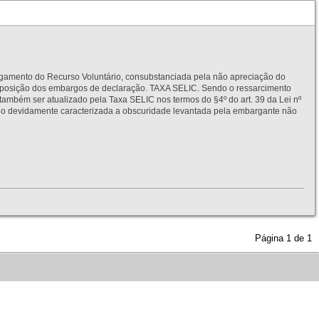
to do Recurso Voluntário, consubstanciada pela não apreciação do
interposição dos embargos de declaração. TAXA SELIC. Sendo o ressarcimento
também ser atualizado pela Taxa SELIC nos termos do §4º do art. 39 da Lei nº
idamente caracterizada a obscuridade levantada pela embargante não
Página
1
de
1