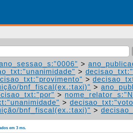
ano_sessao_s:"0006"
>
ano_publica
ao_txt:"unanimidade"
>
decisao_txt:
cisao_txt:"provimento"
>
decisao_tx
ição/bnf_fiscal(ex.:taxi)"
>
ano_publ
cisao_txt:"por"
>
nome_relator_s:"N
xt:"unanimidade"
>
decisao_txt:"vot
ição/bnf_fiscal(ex.:taxi)"
>
decisao_
rados em 3 ms.