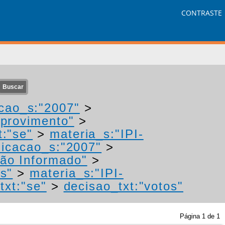
CONTRASTE
cao_s:"2007"
>
"provimento"
>
t:"se"
>
materia_s:"IPI-
icacao_s:"2007"
>
ão Informado"
>
os"
>
materia_s:"IPI-
txt:"se"
>
decisao_txt:"votos"
Página
1
de
1