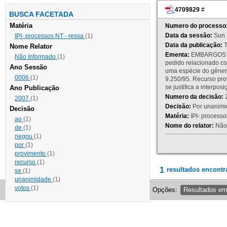
4709829
#
BUSCA FACETADA
Matéria
Numero do processo
Data da sessão:
Sun 
IPI- processos NT - ressa
(1)
Data da publicação:
T
Nome Relator
Ementa:
EMBARGOS DE
Não Informado
(1)
pedido relacionado co
Ano Sessão
uma espécie do gênero
0006
(1)
9.250/95. Recurso p
se justifica a interp
Ano Publicação
Numero da decisão:
2
2007
(1)
Decisão:
Por unanimid
Decisão
Matéria:
IPI- processos
ao
(1)
Nome do relator:
Não 
de
(1)
negou
(1)
por
(1)
provimento
(1)
recurso
(1)
1
resultados encontr
se
(1)
unanimidade
(1)
votos
(1)
Opções:
Resultados e