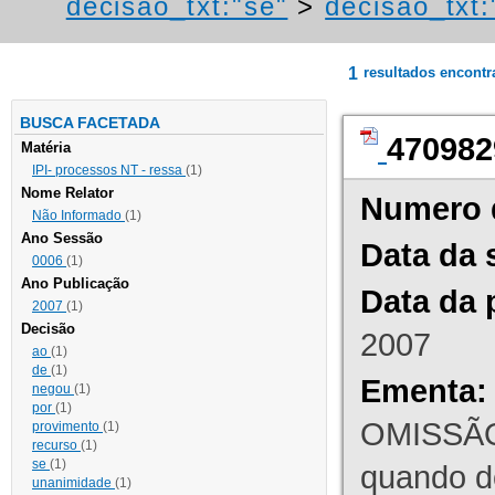
decisao_txt:"se"
>
decisao_txt:
1
resultados encont
BUSCA FACETADA
470982
Matéria
IPI- processos NT - ressa
(1)
Nome Relator
Numero 
Não Informado
(1)
Ano Sessão
Data da 
0006
(1)
Ano Publicação
Data da 
2007
(1)
Decisão
2007
ao
(1)
de
(1)
Ementa:
negou
(1)
por
(1)
OMISSÃO
provimento
(1)
recurso
(1)
se
(1)
quando d
unanimidade
(1)