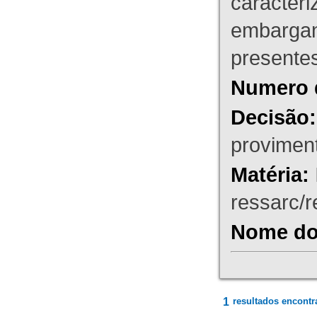
caracteri
embargant
presente
Numero 
Decisão:
proviment
Matéria:
ressarc/re
Nome do 
1
resultados encontr