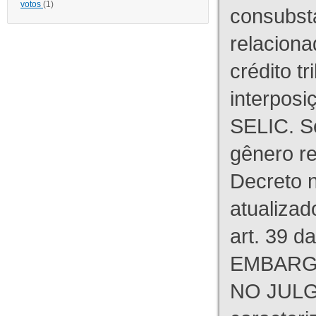
votos
(1)
consubst
relaciona
crédito tr
interpos
SELIC. S
gênero re
Decreto n
atualizad
art. 39 d
EMBARG
NO JULG