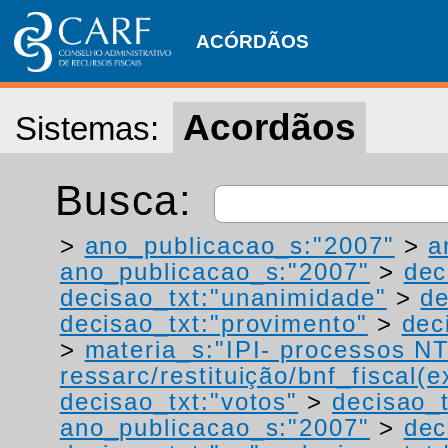
ACÓRDÃOS
Acordãos
Sistemas:
Busca:
>
ano_publicacao_s:"2007"
>
a
ano_publicacao_s:"2007"
>
dec
decisao_txt:"unanimidade"
>
de
decisao_txt:"provimento"
>
dec
>
materia_s:"IPI- processos NT
ressarc/restituição/bnf_fiscal(ex
decisao_txt:"votos"
>
decisao_t
ano_publicacao_s:"2007"
>
dec