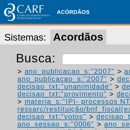
ACÓRDÃOS
Acordãos
Sistemas:
Busca:
>
ano_publicacao_s:"2007"
>
a
ano_publicacao_s:"2007"
>
dec
decisao_txt:"unanimidade"
>
de
decisao_txt:"provimento"
>
dec
>
materia_s:"IPI- processos NT
ressarc/restituição/bnf_fiscal(ex
decisao_txt:"votos"
>
decisao_t
ano_sessao_s:"0006"
>
ano_se