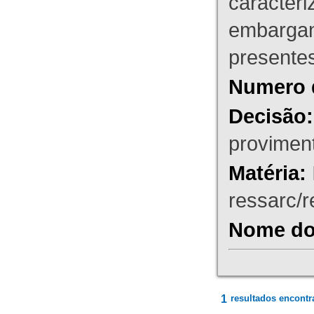
caracteri
embargant
presente
Numero 
Decisão:
proviment
Matéria:
ressarc/re
Nome do 
1
resultados encontr