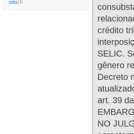
votos
(1)
consubst
relaciona
crédito tr
interpos
SELIC. S
gênero re
Decreto n
atualizad
art. 39 d
EMBARG
NO JULG