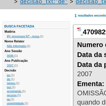
>
decisao_txt:"de"
>
decisao_tx
1
resultados encont
BUSCA FACETADA
470982
Matéria
IPI- processos NT - ressa
(1)
Nome Relator
Numero 
Não Informado
(1)
Ano Sessão
Data da 
0006
(1)
Ano Publicação
Data da 
2007
(1)
Decisão
2007
ao
(1)
de
(1)
Ementa:
negou
(1)
por
(1)
OMISSÃO
provimento
(1)
recurso
(1)
se
(1)
quando d
unanimidade
(1)