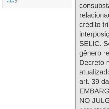
votos
(1)
consubst
relaciona
crédito tr
interpos
SELIC. S
gênero re
Decreto n
atualizad
art. 39 d
EMBARG
NO JULG