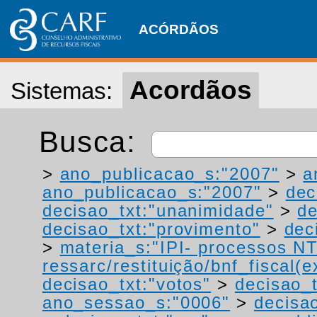
ACÓRDÃOS
Acordãos
Sistemas:
Busca:
>
ano_publicacao_s:"2007"
>
a
ano_publicacao_s:"2007"
>
dec
decisao_txt:"unanimidade"
>
de
decisao_txt:"provimento"
>
dec
>
materia_s:"IPI- processos NT
ressarc/restituição/bnf_fiscal(ex
decisao_txt:"votos"
>
decisao_t
ano_sessao_s:"0006"
>
decisa