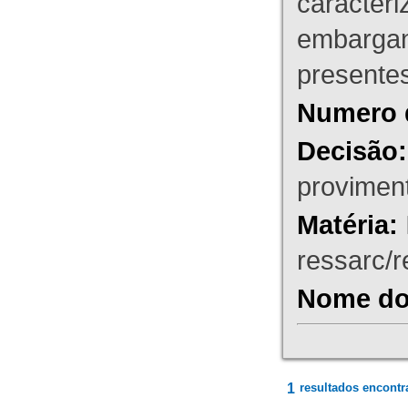
caracteri
embargant
presente
Numero 
Decisão:
proviment
Matéria:
ressarc/re
Nome do 
1
resultados encontr