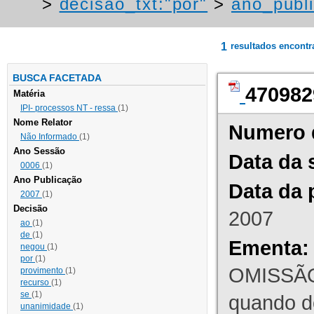
>
decisao_txt:"por"
>
ano_publ
1
resultados encont
BUSCA FACETADA
470982
Matéria
IPI- processos NT - ressa
(1)
Nome Relator
Numero 
Não Informado
(1)
Ano Sessão
Data da 
0006
(1)
Ano Publicação
Data da 
2007
(1)
Decisão
2007
ao
(1)
de
(1)
Ementa:
negou
(1)
por
(1)
OMISSÃO
provimento
(1)
recurso
(1)
se
(1)
quando d
unanimidade
(1)