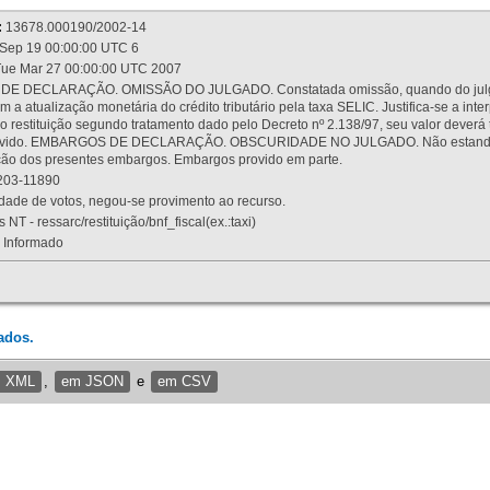
:
13678.000190/2002-14
Sep 19 00:00:00 UTC 6
ue Mar 27 00:00:00 UTC 2007
 DECLARAÇÃO. OMISSÃO DO JULGADO. Constatada omissão, quando do julgamen
m a atualização monetária do crédito tributário pela taxa SELIC. Justifica-se a 
 restituição segundo tratamento dado pelo Decreto nº 2.138/97, seu valor deverá 
rovido. EMBARGOS DE DECLARAÇÃO. OBSCURIDADE NO JULGADO. Não estando dev
osição dos presentes embargos. Embargos provido em parte.
03-11890
ade de votos, negou-se provimento ao recurso.
 NT - ressarc/restituição/bnf_fiscal(ex.:taxi)
Informado
ados.
m XML
,
em JSON
e
em CSV