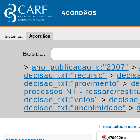
ACÓRDÃOS
Acordãos
Sistemas:
Busca:
>
ano_publicacao_s:"2007"
>
decisao_txt:"recurso"
>
decis
decisao_txt:"provimento"
>
de
processos NT - ressarc/restitu
decisao_txt:"votos"
>
decisao
decisao_txt:"unanimidade"
>
1
resultados encont
4709829
#