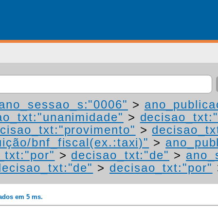
ano_sessao_s:"0006"
>
ano_publica
ao_txt:"unanimidade"
>
decisao_txt:
cisao_txt:"provimento"
>
decisao_tx
ição/bnf_fiscal(ex.:taxi)"
>
ano_publ
_txt:"por"
>
decisao_txt:"de"
>
ano_
decisao_txt:"de"
>
decisao_txt:"por"
rados em 5 ms.