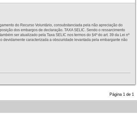
to do Recurso Voluntário, consubstanciada pela não apreciação do
interposição dos embargos de declaração. TAXA SELIC. Sendo o ressarcimento
também ser atualizado pela Taxa SELIC nos termos do §4º do art. 39 da Lei nº
idamente caracterizada a obscuridade levantada pela embargante não
Página
1
de
1