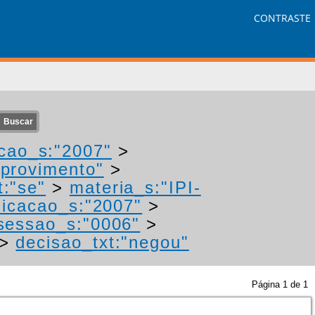
CONTRASTE
cao_s:"2007"
>
"provimento"
>
t:"se"
>
materia_s:"IPI-
icacao_s:"2007"
>
sessao_s:"0006"
>
>
decisao_txt:"negou"
Página
1
de
1