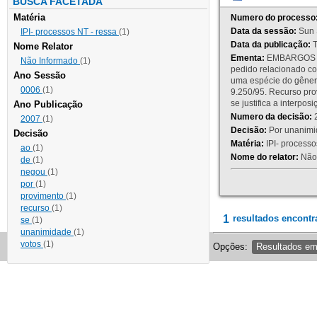
BUSCA FACETADA
Matéria
Numero do processo
Data da sessão:
Sun 
IPI- processos NT - ressa
(1)
Data da publicação:
T
Nome Relator
Ementa:
EMBARGOS DE
Não Informado
(1)
pedido relacionado co
Ano Sessão
uma espécie do gênero
0006
(1)
9.250/95. Recurso p
se justifica a interp
Ano Publicação
Numero da decisão:
2
2007
(1)
Decisão:
Por unanimid
Decisão
Matéria:
IPI- processos
ao
(1)
Nome do relator:
Não 
de
(1)
negou
(1)
por
(1)
provimento
(1)
recurso
(1)
1
resultados encontr
se
(1)
unanimidade
(1)
votos
(1)
Opções:
Resultados e