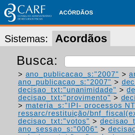
ACÓRDÃOS
Acordãos
Sistemas:
Busca:
>
ano_publicacao_s:"2007"
>
a
ano_publicacao_s:"2007"
>
dec
decisao_txt:"unanimidade"
>
de
decisao_txt:"provimento"
>
dec
>
materia_s:"IPI- processos NT
ressarc/restituição/bnf_fiscal(ex
decisao_txt:"votos"
>
decisao_t
ano_sessao_s:"0006"
>
decisa