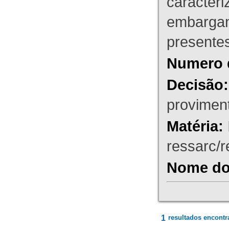
caracteri
embargant
presente
Numero 
Decisão:
proviment
Matéria:
ressarc/re
Nome do 
1
resultados encontr