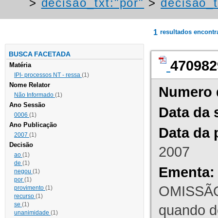
>
decisao_txt:"por"
>
decisao_t
1
resultados encont
BUSCA FACETADA
470982
Matéria
IPI- processos NT - ressa
(1)
Nome Relator
Numero 
Não Informado
(1)
Ano Sessão
Data da 
0006
(1)
Ano Publicação
Data da 
2007
(1)
Decisão
2007
ao
(1)
de
(1)
Ementa:
negou
(1)
por
(1)
OMISSÃO
provimento
(1)
recurso
(1)
se
(1)
quando d
unanimidade
(1)