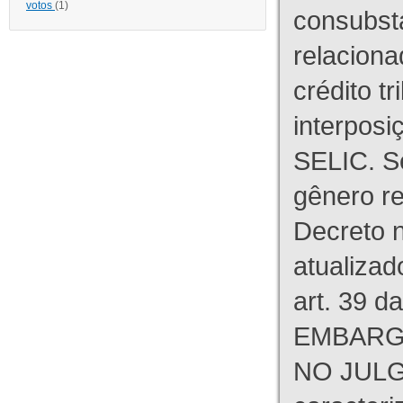
votos
(1)
consubst
relaciona
crédito tr
interpos
SELIC. S
gênero re
Decreto n
atualizad
art. 39 d
EMBARG
NO JULG