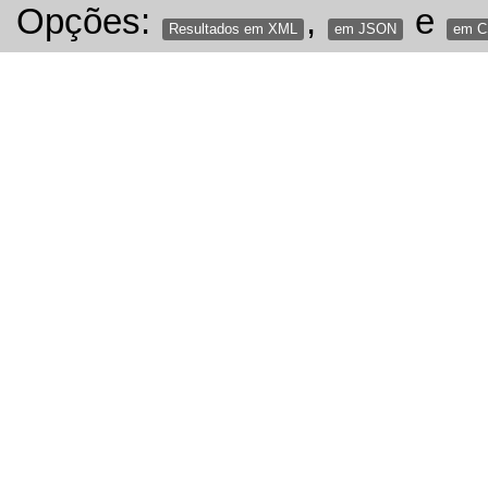
Opções:
,
e
Resultados em XML
em JSON
em 