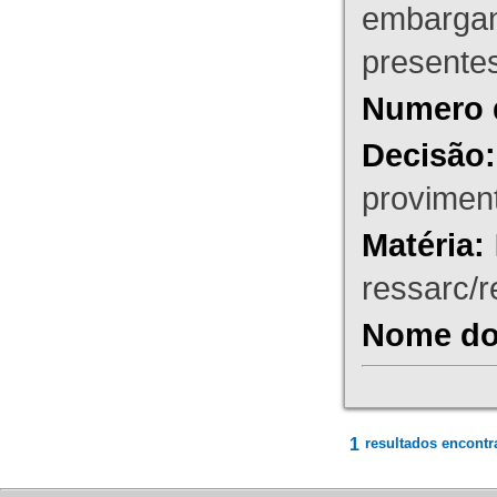
embargant
presente
Numero 
Decisão:
proviment
Matéria:
ressarc/re
Nome do 
1
resultados encontr