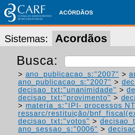
ACÓRDÃOS
Acordãos
Sistemas:
Busca:
>
ano_publicacao_s:"2007"
>
a
ano_publicacao_s:"2007"
>
dec
decisao_txt:"unanimidade"
>
de
decisao_txt:"provimento"
>
dec
>
materia_s:"IPI- processos NT
ressarc/restituição/bnf_fiscal(ex
decisao_txt:"votos"
>
decisao_t
ano_sessao_s:"0006"
>
decisa