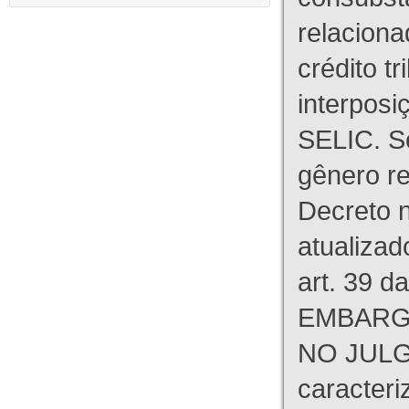
relaciona
crédito tr
interpos
SELIC. S
gênero re
Decreto n
atualizad
art. 39 d
EMBARG
NO JULG
caracteri