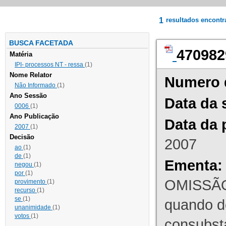
1
resultados encont
BUSCA FACETADA
470982
Matéria
IPI- processos NT - ressa
(1)
Nome Relator
Numero 
Não Informado
(1)
Ano Sessão
Data da 
0006
(1)
Ano Publicação
Data da 
2007
(1)
Decisão
2007
ao
(1)
de
(1)
Ementa:
negou
(1)
por
(1)
OMISSÃO
provimento
(1)
recurso
(1)
se
(1)
quando d
unanimidade
(1)
votos
(1)
consubst