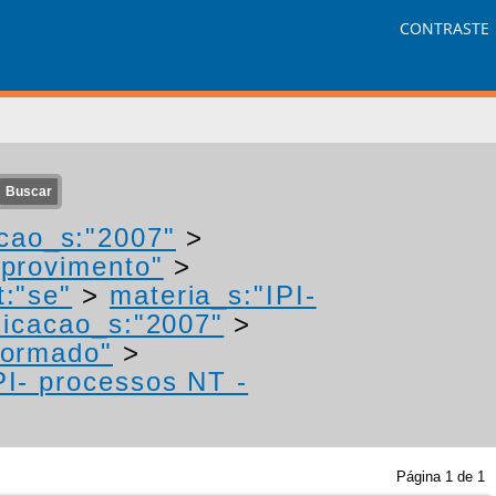
CONTRASTE
cao_s:"2007"
>
"provimento"
>
t:"se"
>
materia_s:"IPI-
icacao_s:"2007"
>
formado"
>
PI- processos NT -
Página
1
de
1