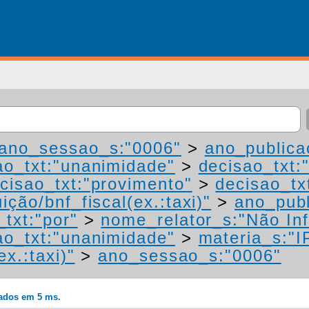
ano_sessao_s:"0006"
>
ano_publica
ao_txt:"unanimidade"
>
decisao_txt:
cisao_txt:"provimento"
>
decisao_tx
ição/bnf_fiscal(ex.:taxi)"
>
ano_publ
_txt:"por"
>
nome_relator_s:"Não In
ao_txt:"unanimidade"
>
materia_s:"I
ex.:taxi)"
>
ano_sessao_s:"0006"
rados em 5 ms.