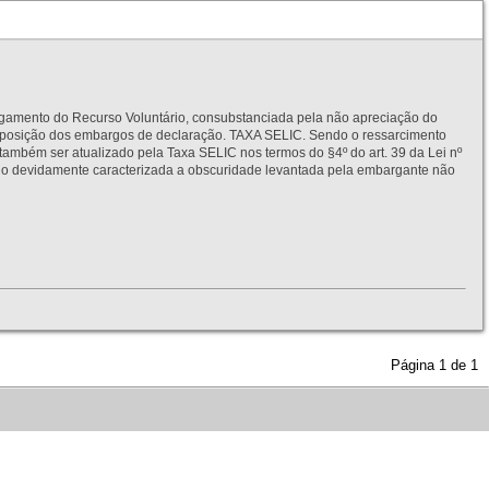
to do Recurso Voluntário, consubstanciada pela não apreciação do
interposição dos embargos de declaração. TAXA SELIC. Sendo o ressarcimento
também ser atualizado pela Taxa SELIC nos termos do §4º do art. 39 da Lei nº
idamente caracterizada a obscuridade levantada pela embargante não
Página
1
de
1