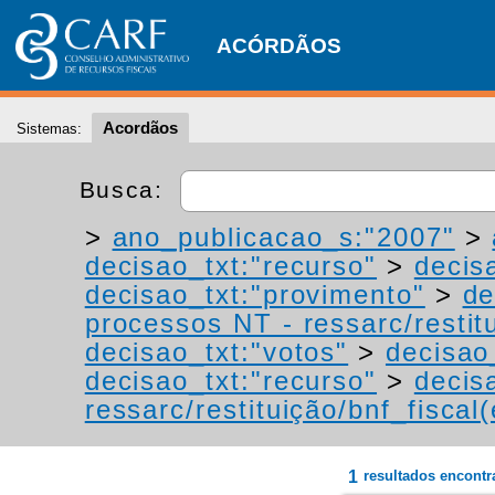
ACÓRDÃOS
Acordãos
Sistemas:
Busca:
>
ano_publicacao_s:"2007"
>
decisao_txt:"recurso"
>
decis
decisao_txt:"provimento"
>
de
processos NT - ressarc/restitu
decisao_txt:"votos"
>
decisao
decisao_txt:"recurso"
>
decis
ressarc/restituição/bnf_fiscal(
1
resultados encont