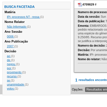
4709829
#
BUSCA FACETADA
Matéria
Numero do processo
Data da sessão:
Sun 
IPI- processos NT - ressa
(1)
Data da publicação:
T
Nome Relator
Ementa:
EMBARGOS DE
Não Informado
(1)
pedido relacionado co
Ano Sessão
uma espécie do gênero
0006
(1)
9.250/95. Recurso p
se justifica a interp
Ano Publicação
Numero da decisão:
2
2007
(1)
Decisão:
Por unanimid
Decisão
Matéria:
IPI- processos
ao
(1)
Nome do relator:
Não 
de
(1)
negou
(1)
por
(1)
provimento
(1)
recurso
(1)
1
resultados encontr
se
(1)
unanimidade
(1)
votos
(1)
Opções:
Resultados e