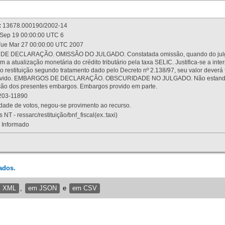
:
13678.000190/2002-14
Sep 19 00:00:00 UTC 6
ue Mar 27 00:00:00 UTC 2007
 DECLARAÇÃO. OMISSÃO DO JULGADO. Constatada omissão, quando do julgamen
m a atualização monetária do crédito tributário pela taxa SELIC. Justifica-se a 
 restituição segundo tratamento dado pelo Decreto nº 2.138/97, seu valor deverá 
rovido. EMBARGOS DE DECLARAÇÃO. OBSCURIDADE NO JULGADO. Não estando dev
osição dos presentes embargos. Embargos provido em parte.
03-11890
ade de votos, negou-se provimento ao recurso.
 NT - ressarc/restituição/bnf_fiscal(ex.:taxi)
Informado
ados.
m XML
,
em JSON
e
em CSV