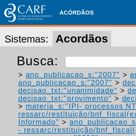
ACÓRDÃOS
Acordãos
Sistemas:
Busca:
>
ano_publicacao_s:"2007"
>
a
ano_publicacao_s:"2007"
>
dec
decisao_txt:"unanimidade"
>
de
decisao_txt:"provimento"
>
dec
>
materia_s:"IPI- processos NT
ressarc/restituição/bnf_fiscal(ex
Informado"
>
ano_publicacao_s
- ressarc/restituição/bnf_fiscal(