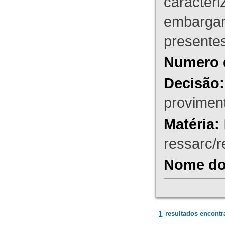
caracteri
embargant
presente
Numero 
Decisão:
proviment
Matéria:
ressarc/re
Nome do 
1
resultados encontr