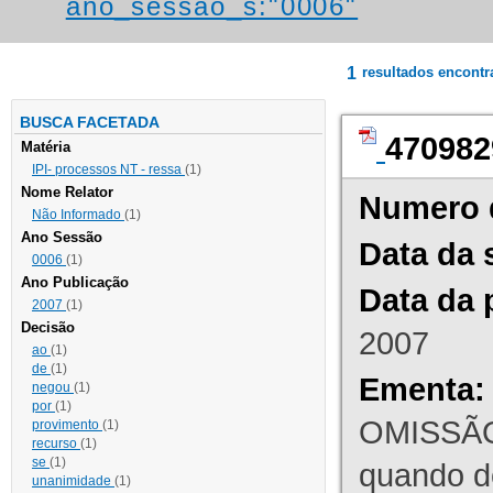
ano_sessao_s:"0006"
1
resultados encont
BUSCA FACETADA
470982
Matéria
IPI- processos NT - ressa
(1)
Nome Relator
Numero 
Não Informado
(1)
Ano Sessão
Data da 
0006
(1)
Ano Publicação
Data da 
2007
(1)
Decisão
2007
ao
(1)
de
(1)
Ementa:
negou
(1)
por
(1)
OMISSÃO
provimento
(1)
recurso
(1)
se
(1)
quando d
unanimidade
(1)