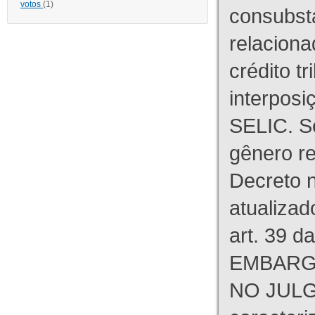
votos
(1)
consubst
relaciona
crédito tr
interpos
SELIC. S
gênero re
Decreto n
atualizad
art. 39 d
EMBARG
NO JULG