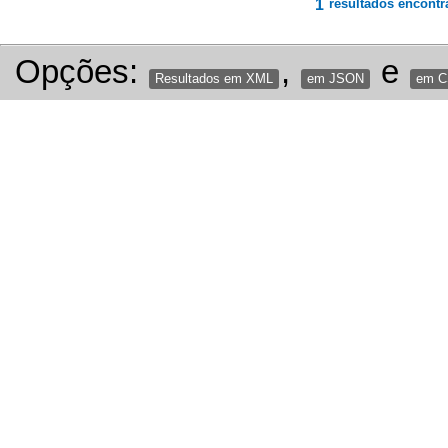
1
resultados encontr
Opções:
,
e
Resultados em XML
em JSON
em 