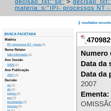
decisao_txt:"se"
>
decisao_txt:
materia_s:"IPI- processos NT - r
1
resultados encont
BUSCA FACETADA
470982
Matéria
IPI- processos NT - ressa
(1)
Nome Relator
Numero 
Não Informado
(1)
Ano Sessão
Data da 
0006
(1)
Ano Publicação
Data da 
2007
(1)
Decisão
2007
ao
(1)
de
(1)
Ementa:
negou
(1)
por
(1)
OMISSÃO
provimento
(1)
recurso
(1)
se
(1)