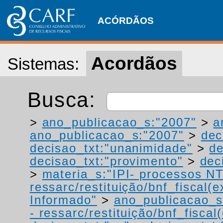
ACÓRDÃOS
Acordãos
Sistemas:
Busca:
>
ano_publicacao_s:"2007"
>
a
ano_publicacao_s:"2007"
>
dec
decisao_txt:"unanimidade"
>
de
decisao_txt:"provimento"
>
dec
>
materia_s:"IPI- processos NT
ressarc/restituição/bnf_fiscal(ex
Informado"
>
ano_publicacao_s
- ressarc/restituição/bnf_fiscal(