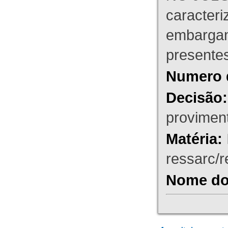
caracteri
embargant
presente
Numero 
Decisão:
proviment
Matéria:
ressarc/re
Nome do 