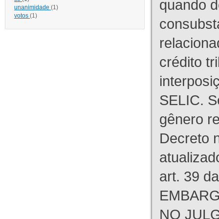
quando d
unanimidade
(1)
votos
(1)
consubst
relaciona
crédito tr
interpos
SELIC. S
gênero re
Decreto n
atualizad
art. 39 d
EMBARG
NO JULG