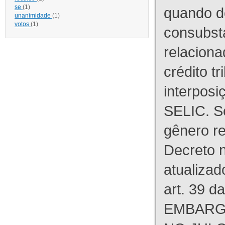
se
(1)
quando d
unanimidade
(1)
votos
(1)
consubst
relaciona
crédito tr
interpos
SELIC. S
gênero re
Decreto n
atualizad
art. 39 d
EMBARG