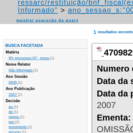
ressarc/restituição/bnf_fiscal(ex
Informado"
>
ano_sessao_s:"0
mostrar execução da query
1
resultados encont
BUSCA FACETADA
470982
Matéria
IPI- processos NT - ressa
(1)
Nome Relator
Numero 
Não Informado
(1)
Ano Sessão
Data da 
0006
(1)
Ano Publicação
Data da 
2007
(1)
Decisão
2007
ao
(1)
de
(1)
Ementa:
negou
(1)
por
(1)
OMISSÃO
provimento
(1)
recurso
(1)