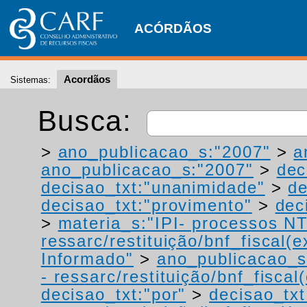
ACÓRDÃOS
Acordãos
Sistemas:
Busca:
>
ano_publicacao_s:"2007"
>
a
ano_publicacao_s:"2007"
>
dec
decisao_txt:"unanimidade"
>
de
decisao_txt:"provimento"
>
dec
>
materia_s:"IPI- processos NT
ressarc/restituição/bnf_fiscal(ex
Informado"
>
ano_publicacao_s
- ressarc/restituição/bnf_fiscal(
decisao_txt:"por"
>
decisao_txt