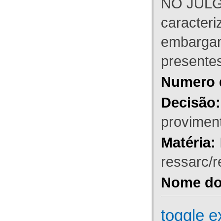
NO JULG
caracteri
embargant
presente
Numero 
Decisão:
proviment
Matéria:
ressarc/re
Nome do 
toggle e