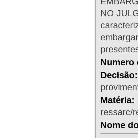
EMBARG
NO JULG
caracteri
embargant
presente
Numero 
Decisão:
proviment
Matéria:
ressarc/re
Nome do 