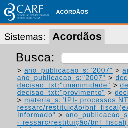
ACÓRDÃOS
Acordãos
Sistemas:
Busca:
>
ano_publicacao_s:"2007"
>
a
ano_publicacao_s:"2007"
>
dec
decisao_txt:"unanimidade"
>
de
decisao_txt:"provimento"
>
dec
>
materia_s:"IPI- processos NT
ressarc/restituição/bnf_fiscal(ex
Informado"
>
ano_publicacao_s
- ressarc/restituição/bnf_fiscal(