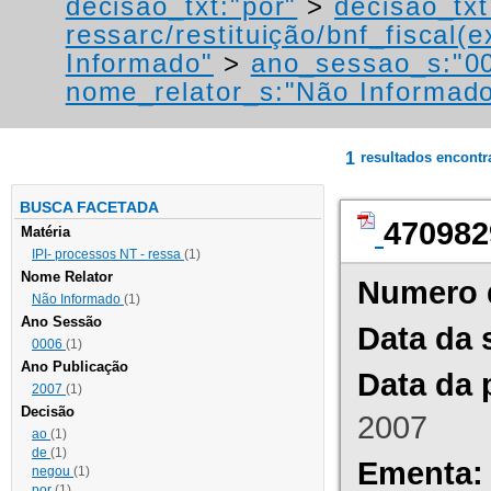
decisao_txt:"por"
>
decisao_txt
ressarc/restituição/bnf_fiscal(ex
Informado"
>
ano_sessao_s:"0
nome_relator_s:"Não Informad
1
resultados encont
BUSCA FACETADA
470982
Matéria
IPI- processos NT - ressa
(1)
Nome Relator
Numero 
Não Informado
(1)
Ano Sessão
Data da 
0006
(1)
Ano Publicação
Data da 
2007
(1)
Decisão
2007
ao
(1)
de
(1)
Ementa:
negou
(1)
por
(1)