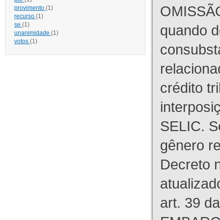
OMISSÃO
provimento
(1)
recurso
(1)
se
(1)
quando d
unanimidade
(1)
votos
(1)
consubst
relaciona
crédito tr
interpos
SELIC. S
gênero re
Decreto n
atualizad
art. 39 d