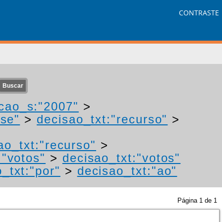
CONTRASTE
cao_s:"2007"
>
"se"
>
decisao_txt:"recurso"
>
ao_txt:"recurso"
>
:"votos"
>
decisao_txt:"votos"
_txt:"por"
>
decisao_txt:"ao"
Página
1
de
1