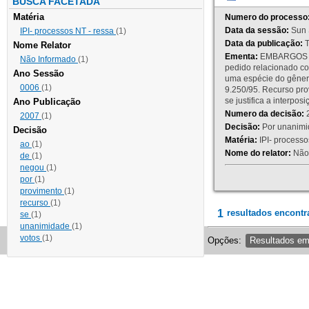
BUSCA FACETADA
Matéria
Numero do processo
Data da sessão:
Sun 
IPI- processos NT - ressa
(1)
Data da publicação:
T
Nome Relator
Ementa:
EMBARGOS DE
Não Informado
(1)
pedido relacionado co
Ano Sessão
uma espécie do gênero
0006
(1)
9.250/95. Recurso p
se justifica a interp
Ano Publicação
Numero da decisão:
2
2007
(1)
Decisão:
Por unanimid
Decisão
Matéria:
IPI- processos
ao
(1)
Nome do relator:
Não 
de
(1)
negou
(1)
por
(1)
provimento
(1)
recurso
(1)
1
resultados encontr
se
(1)
unanimidade
(1)
votos
(1)
Opções:
Resultados e