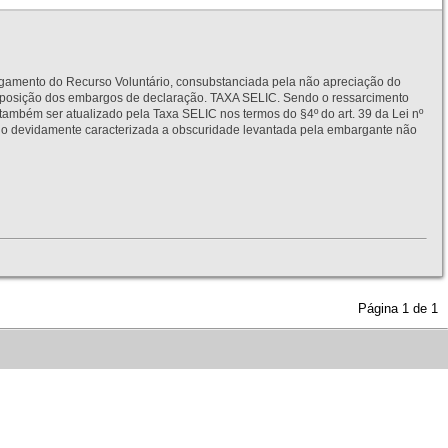
to do Recurso Voluntário, consubstanciada pela não apreciação do
interposição dos embargos de declaração. TAXA SELIC. Sendo o ressarcimento
também ser atualizado pela Taxa SELIC nos termos do §4º do art. 39 da Lei nº
idamente caracterizada a obscuridade levantada pela embargante não
Página
1
de
1