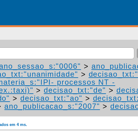
ano_sessao_s:"0006"
>
ano_publica
ao_txt:"unanimidade"
>
decisao_txt:
materia_s:"IPI- processos NT -
ex.:taxi)"
>
decisao_txt:"de"
>
decis
do"
>
decisao_txt:"ao"
>
decisao_txt
>
ano_publicacao_s:"2007"
>
decisao
rados em 4 ms.