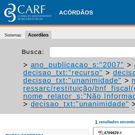
ACÓRDÃOS
Acordãos
Sistemas:
Busca:
>
ano_publicacao_s:"2007"
>
decisao_txt:"recurso"
>
decis
decisao_txt:"unanimidade"
>
ressarc/restituição/bnf_fiscal(
nome_relator_s:"Não Informa
>
decisao_txt:"unanimidade"
1
resultados encont
4709829
#