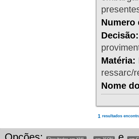
presente
Numero 
Decisão:
proviment
Matéria:
ressarc/re
Nome do 
1
resultados encontr
Opções:
,
e