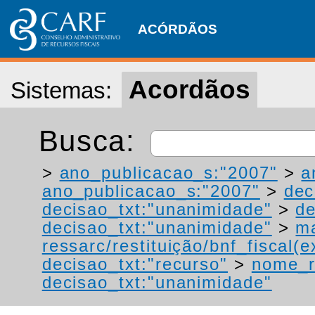
ACÓRDÃOS
Acordãos
Sistemas:
Busca:
>
ano_publicacao_s:"2007"
>
a
ano_publicacao_s:"2007"
>
dec
decisao_txt:"unanimidade"
>
de
decisao_txt:"unanimidade"
>
ma
ressarc/restituição/bnf_fiscal(ex
decisao_txt:"recurso"
>
nome_r
decisao_txt:"unanimidade"