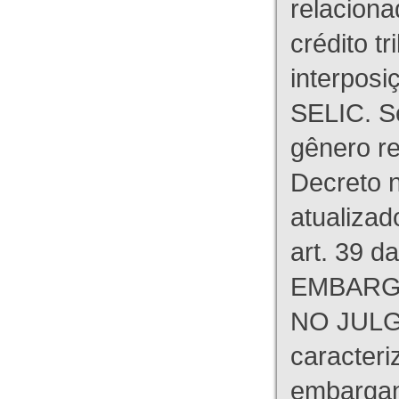
relaciona
crédito tr
interpos
SELIC. S
gênero re
Decreto n
atualizad
art. 39 d
EMBARG
NO JULG
caracteri
embargant