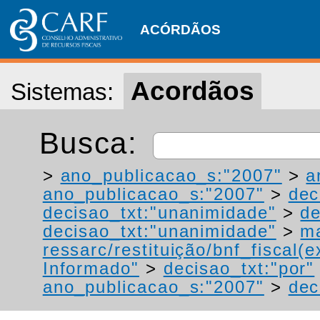
ACÓRDÃOS
Acordãos
Sistemas:
Busca:
>
ano_publicacao_s:"2007"
>
a
ano_publicacao_s:"2007"
>
dec
decisao_txt:"unanimidade"
>
de
decisao_txt:"unanimidade"
>
ma
ressarc/restituição/bnf_fiscal(ex
Informado"
>
decisao_txt:"por"
ano_publicacao_s:"2007"
>
dec