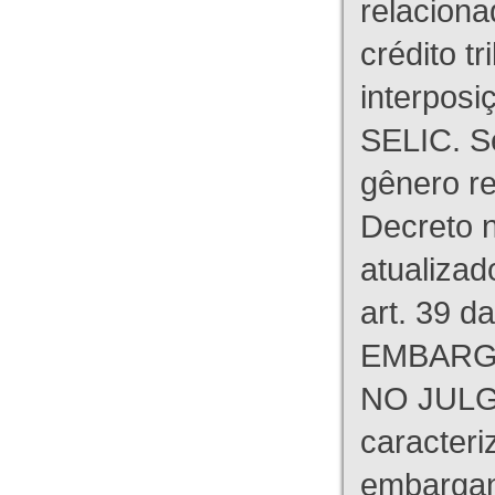
relaciona
crédito tr
interpos
SELIC. S
gênero re
Decreto n
atualizad
art. 39 d
EMBARG
NO JULG
caracteri
embargant