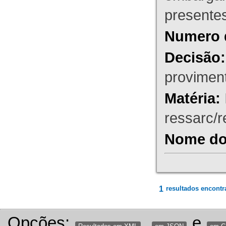
presente
Numero 
Decisão:
proviment
Matéria:
ressarc/re
Nome do 
1
resultados encontr
Opções:
,
e