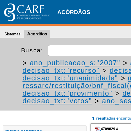
ACÓRDÃOS
Acordãos
Sistemas:
Busca:
>
ano_publicacao_s:"2007"
>
decisao_txt:"recurso"
>
decis
decisao_txt:"unanimidade"
>
ressarc/restituição/bnf_fiscal(
decisao_txt:"provimento"
>
de
decisao_txt:"votos"
>
ano_ses
1
resultados encont
4709829
#