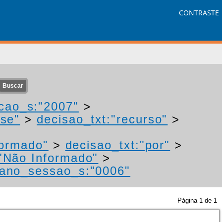
CONTRASTE
cao_s:"2007"
>
"se"
>
decisao_txt:"recurso"
>
formado"
>
decisao_txt:"por"
>
"Não Informado"
>
ano_sessao_s:"0006"
Página
1
de
1