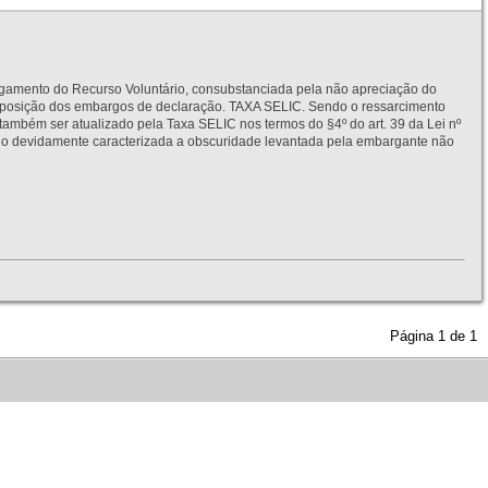
to do Recurso Voluntário, consubstanciada pela não apreciação do
interposição dos embargos de declaração. TAXA SELIC. Sendo o ressarcimento
também ser atualizado pela Taxa SELIC nos termos do §4º do art. 39 da Lei nº
idamente caracterizada a obscuridade levantada pela embargante não
Página
1
de
1