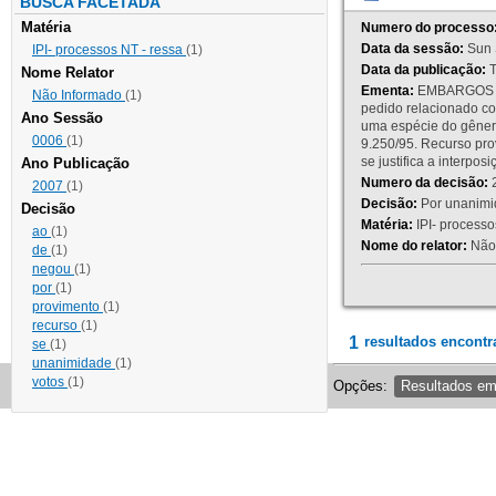
BUSCA FACETADA
Matéria
Numero do processo
Data da sessão:
Sun 
IPI- processos NT - ressa
(1)
Data da publicação:
T
Nome Relator
Ementa:
EMBARGOS DE
Não Informado
(1)
pedido relacionado co
Ano Sessão
uma espécie do gênero
0006
(1)
9.250/95. Recurso p
se justifica a interp
Ano Publicação
Numero da decisão:
2
2007
(1)
Decisão:
Por unanimid
Decisão
Matéria:
IPI- processos
ao
(1)
Nome do relator:
Não 
de
(1)
negou
(1)
por
(1)
provimento
(1)
recurso
(1)
1
resultados encontr
se
(1)
unanimidade
(1)
votos
(1)
Opções:
Resultados e