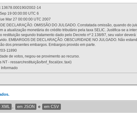
:
13678.000190/2002-14
Sep 19 00:00:00 UTC 6
ue Mar 27 00:00:00 UTC 2007
 DECLARAÇÃO. OMISSÃO DO JULGADO. Constatada omissão, quando do julgamen
m a atualização monetária do crédito tributário pela taxa SELIC. Justifica-se a 
 restituição segundo tratamento dado pelo Decreto nº 2.138/97, seu valor deverá 
rovido. EMBARGOS DE DECLARAÇÃO. OBSCURIDADE NO JULGADO. Não estando dev
osição dos presentes embargos. Embargos provido em parte.
03-11890
ade de votos, negou-se provimento ao recurso.
 NT - ressarc/restituição/bnf_fiscal(ex.:taxi)
Informado
ados.
m XML
,
em JSON
e
em CSV