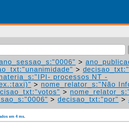
ano_sessao_s:"0006"
>
ano_publica
ao_txt:"unanimidade"
>
decisao_txt:
materia_s:"IPI- processos NT -
ex.:taxi)"
>
nome_relator_s:"Não In
cisao_txt:"votos"
>
nome_relator_s:
sao_s:"0006"
>
decisao_txt:"por"
>
rados em 4 ms.