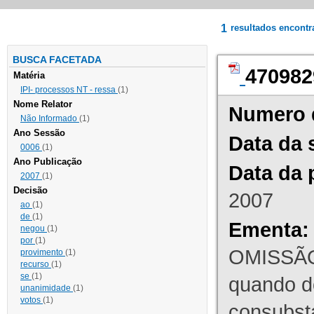
1
resultados encont
BUSCA FACETADA
470982
Matéria
IPI- processos NT - ressa
(1)
Nome Relator
Numero 
Não Informado
(1)
Ano Sessão
Data da 
0006
(1)
Ano Publicação
Data da 
2007
(1)
Decisão
2007
ao
(1)
de
(1)
Ementa:
negou
(1)
por
(1)
OMISSÃO
provimento
(1)
recurso
(1)
se
(1)
quando d
unanimidade
(1)
votos
(1)
consubst