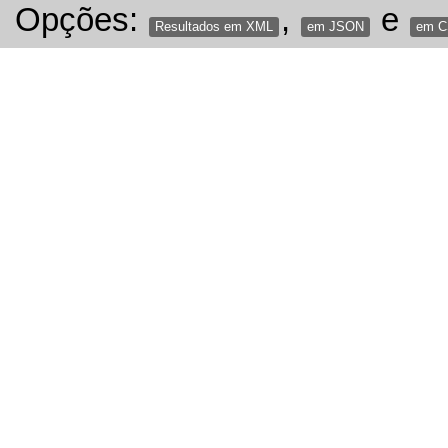
Opções:
,
e
Resultados em XML
em JSON
em 