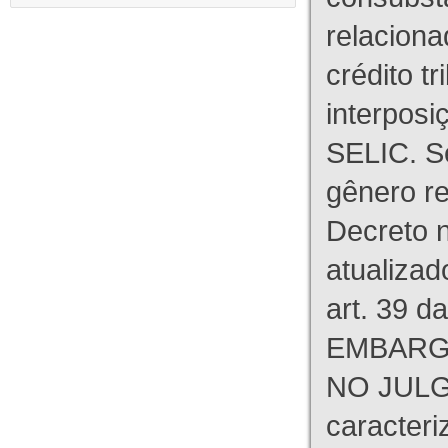
relaciona
crédito tr
interpos
SELIC. S
gênero re
Decreto n
atualizad
art. 39 d
EMBARG
NO JULG
caracteri