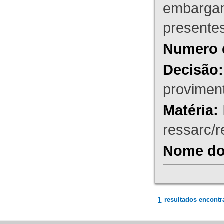
embargant
presente
Numero 
Decisão:
proviment
Matéria:
ressarc/re
Nome do 
1
resultados encontr