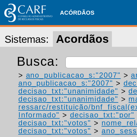
ACÓRDÃOS
Acordãos
Sistemas:
Busca:
>
ano_publicacao_s:"2007"
>
a
ano_publicacao_s:"2007"
>
dec
decisao_txt:"unanimidade"
>
de
decisao_txt:"unanimidade"
>
ma
ressarc/restituição/bnf_fiscal(ex
Informado"
>
decisao_txt:"por"
decisao_txt:"votos"
>
nome_rel
decisao_txt:"votos"
>
ano_sess