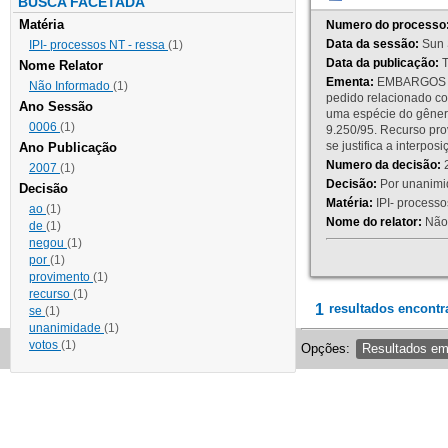
BUSCA FACETADA
Matéria
Numero do processo
Data da sessão:
Sun 
IPI- processos NT - ressa
(1)
Data da publicação:
T
Nome Relator
Ementa:
EMBARGOS DE
Não Informado
(1)
pedido relacionado co
Ano Sessão
uma espécie do gênero
0006
(1)
9.250/95. Recurso p
se justifica a interp
Ano Publicação
Numero da decisão:
2
2007
(1)
Decisão:
Por unanimid
Decisão
Matéria:
IPI- processos
ao
(1)
Nome do relator:
Não 
de
(1)
negou
(1)
por
(1)
provimento
(1)
recurso
(1)
1
resultados encontr
se
(1)
unanimidade
(1)
votos
(1)
Opções:
Resultados e