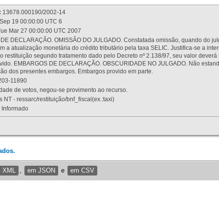
:
13678.000190/2002-14
Sep 19 00:00:00 UTC 6
ue Mar 27 00:00:00 UTC 2007
 DECLARAÇÃO. OMISSÃO DO JULGADO. Constatada omissão, quando do julgamen
m a atualização monetária do crédito tributário pela taxa SELIC. Justifica-se a 
 restituição segundo tratamento dado pelo Decreto nº 2.138/97, seu valor deverá 
rovido. EMBARGOS DE DECLARAÇÃO. OBSCURIDADE NO JULGADO. Não estando dev
osição dos presentes embargos. Embargos provido em parte.
03-11890
ade de votos, negou-se provimento ao recurso.
 NT - ressarc/restituição/bnf_fiscal(ex.:taxi)
Informado
ados.
m XML
,
em JSON
e
em CSV