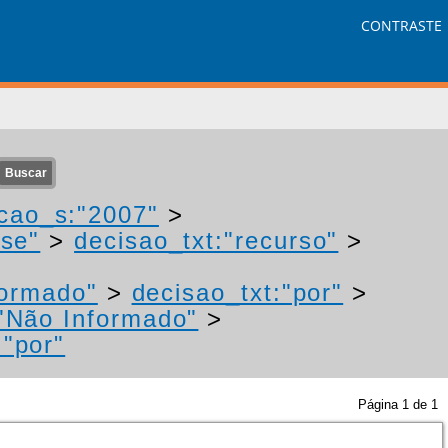
CONTRASTE
cao_s:"2007"
>
"se"
>
decisao_txt:"recurso"
>
formado"
>
decisao_txt:"por"
>
"Não Informado"
>
:"por"
Página
1
de
1