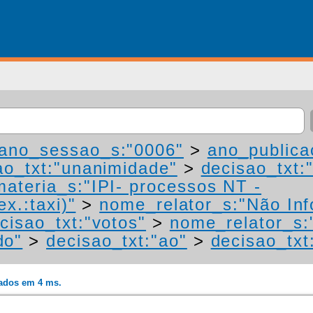
ano_sessao_s:"0006"
>
ano_publica
ao_txt:"unanimidade"
>
decisao_txt:
materia_s:"IPI- processos NT -
ex.:taxi)"
>
nome_relator_s:"Não In
cisao_txt:"votos"
>
nome_relator_s:
do"
>
decisao_txt:"ao"
>
decisao_txt
rados em 4 ms.