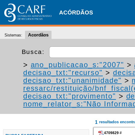
ACÓRDÃOS
Acordãos
Sistemas:
Busca:
>
ano_publicacao_s:"2007"
>
decisao_txt:"recurso"
>
decis
decisao_txt:"unanimidade"
>
ressarc/restituição/bnf_fiscal(
decisao_txt:"provimento"
>
de
nome_relator_s:"Não Informa
1
resultados encont
4709829
#