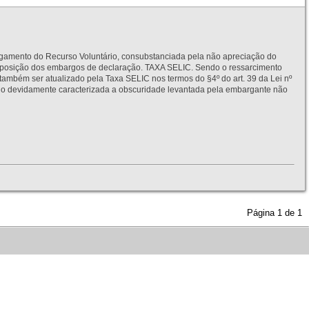
to do Recurso Voluntário, consubstanciada pela não apreciação do
interposição dos embargos de declaração. TAXA SELIC. Sendo o ressarcimento
também ser atualizado pela Taxa SELIC nos termos do §4º do art. 39 da Lei nº
idamente caracterizada a obscuridade levantada pela embargante não
Página
1
de
1