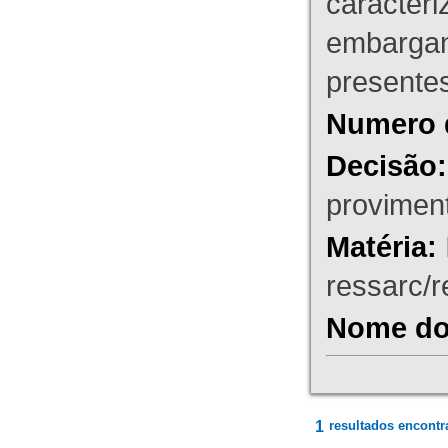
caracteri
embargant
presente
Numero 
Decisão:
proviment
Matéria:
ressarc/re
Nome do 
1
resultados encontr