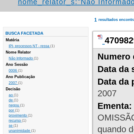
nome_relator_s:"Não Informad
1
resultados encont
BUSCA FACETADA
470982
Matéria
IPI- processos NT - ressa
(1)
Nome Relator
Numero 
Não Informado
(1)
Ano Sessão
Data da 
0006
(1)
Ano Publicação
Data da 
2007
(1)
Decisão
2007
ao
(1)
de
(1)
Ementa:
negou
(1)
por
(1)
OMISSÃO
provimento
(1)
recurso
(1)
se
(1)
quando d
unanimidade
(1)