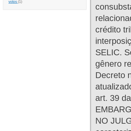
votos
(1)
consubst
relaciona
crédito tr
interpos
SELIC. S
gênero re
Decreto n
atualizad
art. 39 d
EMBARG
NO JULG