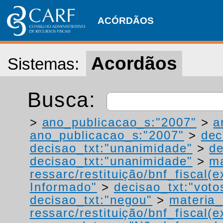
ACÓRDÃOS
Acordãos
Sistemas:
Busca:
>
ano_publicacao_s:"2007"
>
a
ano_publicacao_s:"2007"
>
dec
decisao_txt:"unanimidade"
>
de
decisao_txt:"unanimidade"
>
ma
ressarc/restituição/bnf_fiscal(ex
Informado"
>
decisao_txt:"voto
decisao_txt:"negou"
>
materia_
ressarc/restituição/bnf_fiscal(ex