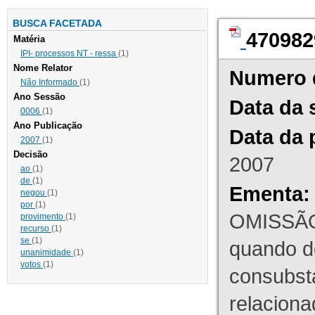
BUSCA FACETADA
470982
Matéria
IPI- processos NT - ressa
(1)
Nome Relator
Numero 
Não Informado
(1)
Ano Sessão
Data da 
0006
(1)
Ano Publicação
Data da 
2007
(1)
Decisão
2007
ao
(1)
de
(1)
Ementa:
negou
(1)
por
(1)
OMISSÃO
provimento
(1)
recurso
(1)
se
(1)
quando d
unanimidade
(1)
votos
(1)
consubst
relaciona