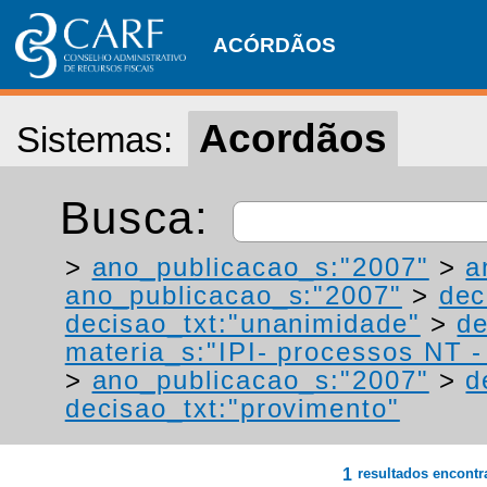
ACÓRDÃOS
Acordãos
Sistemas:
Busca:
>
ano_publicacao_s:"2007"
>
a
ano_publicacao_s:"2007"
>
dec
decisao_txt:"unanimidade"
>
de
materia_s:"IPI- processos NT - r
>
ano_publicacao_s:"2007"
>
d
decisao_txt:"provimento"
1
resultados encont