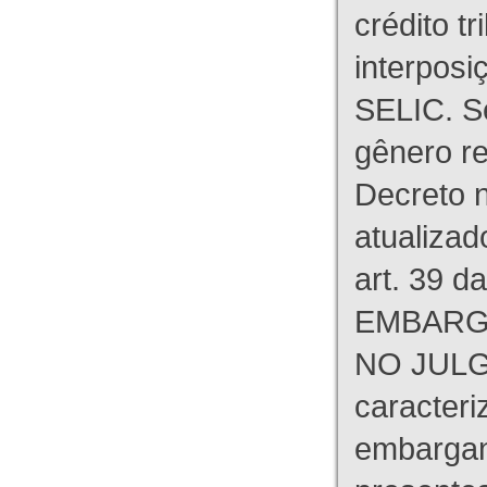
crédito tr
interpos
SELIC. S
gênero re
Decreto n
atualizad
art. 39 d
EMBARG
NO JULG
caracteri
embargant