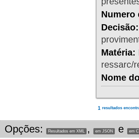
presente
Numero 
Decisão:
proviment
Matéria:
ressarc/re
Nome do 
1
resultados encontr
Opções:
,
e
Resultados em XML
em JSON
em 