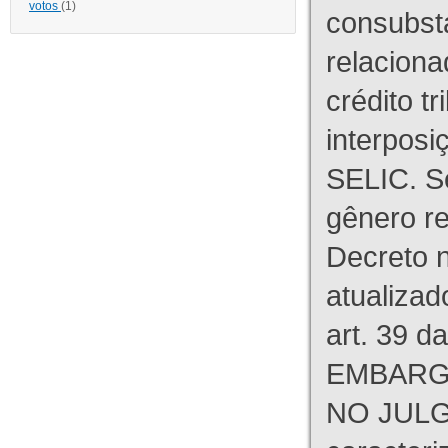
votos
(1)
consubst
relaciona
crédito tr
interpos
SELIC. S
gênero re
Decreto n
atualizad
art. 39 d
EMBARG
NO JULG