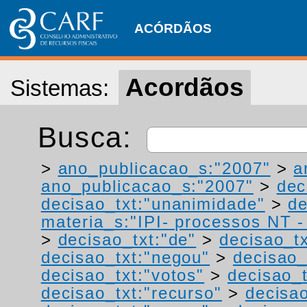
ACÓRDÃOS
Acordãos
Sistemas:
Busca:
>
ano_publicacao_s:"2007"
>
a
ano_publicacao_s:"2007"
>
dec
decisao_txt:"unanimidade"
>
de
materia_s:"IPI- processos NT - r
>
decisao_txt:"de"
>
decisao_tx
decisao_txt:"negou"
>
decisao_
decisao_txt:"votos"
>
decisao_t
decisao_txt:"recurso"
>
decisao