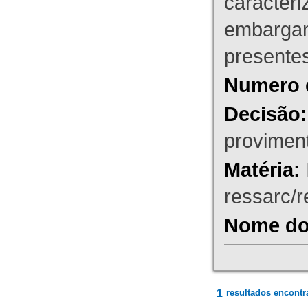
caracteri
embargant
presente
Numero 
Decisão:
proviment
Matéria:
ressarc/re
Nome do 
1
resultados encontr