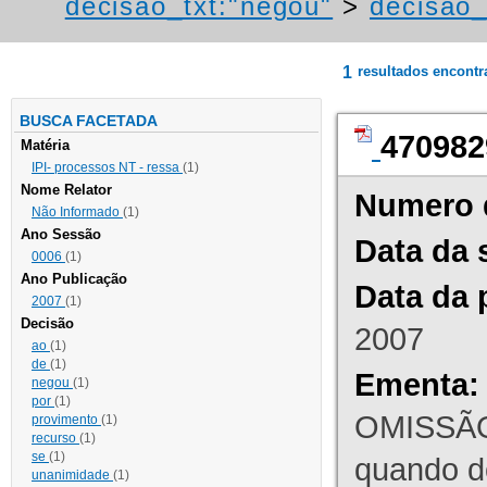
decisao_txt:"negou"
>
decisao_
1
resultados encont
BUSCA FACETADA
470982
Matéria
IPI- processos NT - ressa
(1)
Nome Relator
Numero 
Não Informado
(1)
Ano Sessão
Data da 
0006
(1)
Ano Publicação
Data da 
2007
(1)
Decisão
2007
ao
(1)
de
(1)
Ementa:
negou
(1)
por
(1)
OMISSÃO
provimento
(1)
recurso
(1)
se
(1)
quando d
unanimidade
(1)