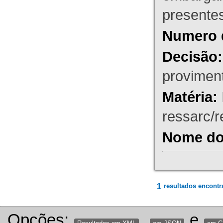
presente
Numero 
Decisão:
proviment
Matéria:
ressarc/re
Nome do 
1
resultados encontr
Opções:
,
e