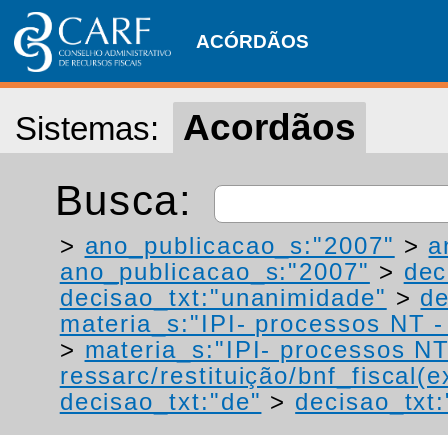
ACÓRDÃOS
Acordãos
Sistemas:
Busca:
>
ano_publicacao_s:"2007"
>
a
ano_publicacao_s:"2007"
>
dec
decisao_txt:"unanimidade"
>
de
materia_s:"IPI- processos NT - r
>
materia_s:"IPI- processos NT
ressarc/restituição/bnf_fiscal(ex
decisao_txt:"de"
>
decisao_txt: