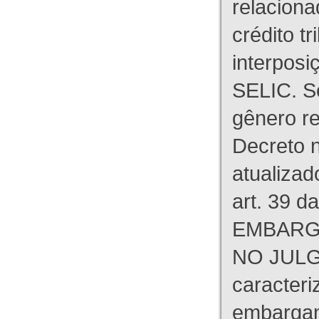
relaciona
crédito tr
interpos
SELIC. S
gênero re
Decreto n
atualizad
art. 39 d
EMBARG
NO JULG
caracteri
embargant