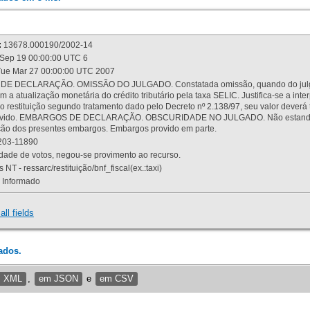
:
13678.000190/2002-14
Sep 19 00:00:00 UTC 6
ue Mar 27 00:00:00 UTC 2007
 DECLARAÇÃO. OMISSÃO DO JULGADO. Constatada omissão, quando do julgamen
m a atualização monetária do crédito tributário pela taxa SELIC. Justifica-se a 
 restituição segundo tratamento dado pelo Decreto nº 2.138/97, seu valor deverá 
rovido. EMBARGOS DE DECLARAÇÃO. OBSCURIDADE NO JULGADO. Não estando dev
osição dos presentes embargos. Embargos provido em parte.
03-11890
ade de votos, negou-se provimento ao recurso.
 NT - ressarc/restituição/bnf_fiscal(ex.:taxi)
Informado
all fields
ados.
m XML
,
em JSON
e
em CSV