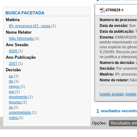
4709829
#
BUSCA FACETADA
Matéria
Numero do processo
Data da sessão:
Sun 
IPI- processos NT - ressa
(1)
Data da publicação:
T
Nome Relator
Ementa:
EMBARGOS DE
Não Informado
(1)
pedido relacionado co
Ano Sessão
uma espécie do gênero
0006
(1)
9.250/95. Recurso p
se justifica a interp
Ano Publicação
Numero da decisão:
2
2007
(1)
Decisão:
Por unanimid
Decisão
Matéria:
IPI- processos
ao
(1)
Nome do relator:
Não 
de
(1)
negou
(1)
por
(1)
toggle explain
toggle 
provimento
(1)
recurso
(1)
se
(1)
1
resultados encontr
unanimidade
(1)
votos
(1)
Opções:
Resultados e