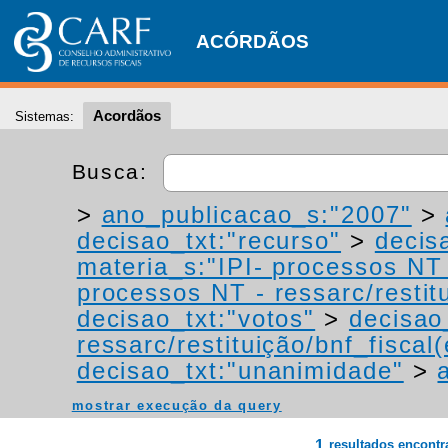
ACÓRDÃOS
Acordãos
Sistemas:
Busca:
>
ano_publicacao_s:"2007"
>
decisao_txt:"recurso"
>
decis
materia_s:"IPI- processos NT -
processos NT - ressarc/restitu
decisao_txt:"votos"
>
decisao
ressarc/restituição/bnf_fiscal(
decisao_txt:"unanimidade"
>
mostrar execução da query
1
resultados encont