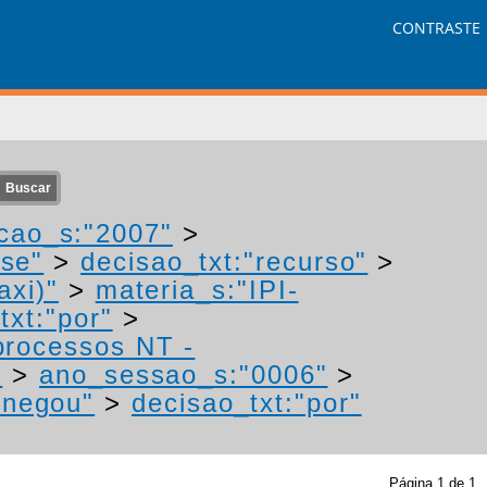
CONTRASTE
cao_s:"2007"
>
"se"
>
decisao_txt:"recurso"
>
axi)"
>
materia_s:"IPI-
txt:"por"
>
processos NT -
"
>
ano_sessao_s:"0006"
>
"negou"
>
decisao_txt:"por"
Página
1
de
1