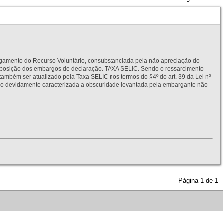
to do Recurso Voluntário, consubstanciada pela não apreciação do
interposição dos embargos de declaração. TAXA SELIC. Sendo o ressarcimento
também ser atualizado pela Taxa SELIC nos termos do §4º do art. 39 da Lei nº
idamente caracterizada a obscuridade levantada pela embargante não
Página
1
de
1