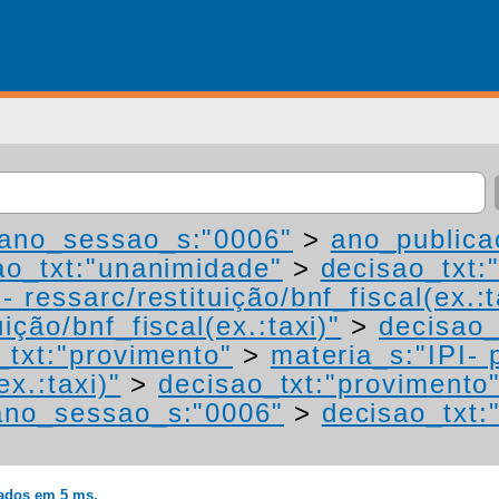
ano_sessao_s:"0006"
>
ano_publica
ao_txt:"unanimidade"
>
decisao_txt:
 ressarc/restituição/bnf_fiscal(ex.:t
ição/bnf_fiscal(ex.:taxi)"
>
decisao_
_txt:"provimento"
>
materia_s:"IPI- 
ex.:taxi)"
>
decisao_txt:"provimento
ano_sessao_s:"0006"
>
decisao_txt:
rados em 5 ms.