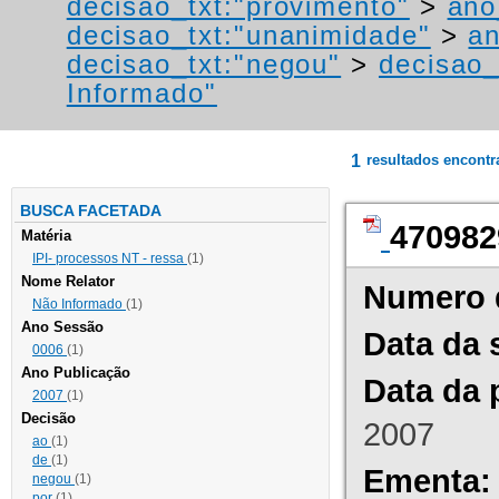
decisao_txt:"provimento"
>
ano
decisao_txt:"unanimidade"
>
a
decisao_txt:"negou"
>
decisao_
Informado"
1
resultados encont
BUSCA FACETADA
470982
Matéria
IPI- processos NT - ressa
(1)
Nome Relator
Numero 
Não Informado
(1)
Ano Sessão
Data da 
0006
(1)
Ano Publicação
Data da 
2007
(1)
Decisão
2007
ao
(1)
de
(1)
Ementa:
negou
(1)
por
(1)