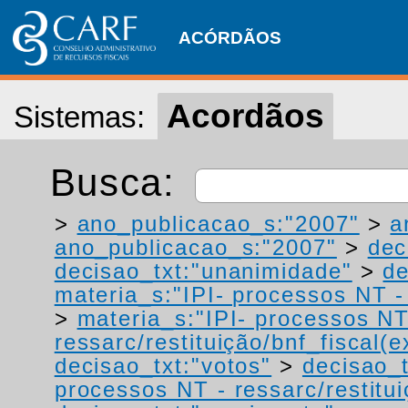
ACÓRDÃOS
Acordãos
Sistemas:
Busca:
>
ano_publicacao_s:"2007"
>
a
ano_publicacao_s:"2007"
>
dec
decisao_txt:"unanimidade"
>
de
materia_s:"IPI- processos NT - r
>
materia_s:"IPI- processos NT
ressarc/restituição/bnf_fiscal(ex
decisao_txt:"votos"
>
decisao_t
processos NT - ressarc/restituiç