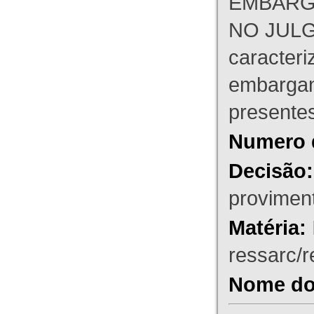
EMBARG
NO JULG
caracteri
embargant
presente
Numero 
Decisão:
proviment
Matéria:
ressarc/re
Nome do 