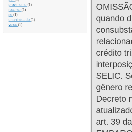
OMISSÃO
provimento
(1)
recurso
(1)
se
(1)
quando d
unanimidade
(1)
votos
(1)
consubst
relaciona
crédito tr
interpos
SELIC. S
gênero re
Decreto n
atualizad
art. 39 d