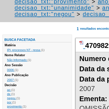
decisao_txt:"provimento"
>
ano
decisao_txt:"unanimidade"
>
a
decisao_txt:"negou"
>
decisao_
1
resultados encont
BUSCA FACETADA
470982
Matéria
IPI- processos NT - ressa
(1)
Nome Relator
Numero 
Não Informado
(1)
Ano Sessão
Data da 
0006
(1)
Ano Publicação
Data da 
2007
(1)
Decisão
2007
ao
(1)
de
(1)
Ementa:
negou
(1)
por
(1)
OMISSÃO
provimento
(1)