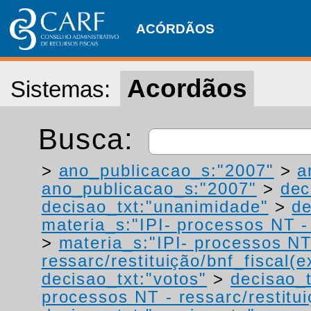
ACÓRDÃOS
Acordãos
Sistemas:
Busca:
>
ano_publicacao_s:"2007"
>
a
ano_publicacao_s:"2007"
>
dec
decisao_txt:"unanimidade"
>
de
materia_s:"IPI- processos NT - r
>
materia_s:"IPI- processos NT
ressarc/restituição/bnf_fiscal(ex
decisao_txt:"votos"
>
decisao_t
processos NT - ressarc/restituiç