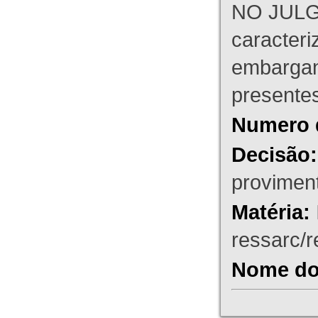
NO JULG
caracteri
embargant
presente
Numero 
Decisão:
proviment
Matéria:
ressarc/re
Nome do 