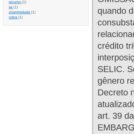
recurso
(1)
se
(1)
quando d
unanimidade
(1)
votos
(1)
consubst
relaciona
crédito tr
interpos
SELIC. S
gênero re
Decreto n
atualizad
art. 39 d
EMBARG