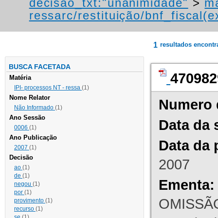
decisao_txt:"unanimidade"
>
ma
ressarc/restituição/bnf_fiscal(ex
1
resultados encont
BUSCA FACETADA
470982
Matéria
IPI- processos NT - ressa
(1)
Nome Relator
Numero 
Não Informado
(1)
Ano Sessão
Data da 
0006
(1)
Ano Publicação
Data da 
2007
(1)
Decisão
2007
ao
(1)
de
(1)
Ementa:
negou
(1)
por
(1)
OMISSÃO
provimento
(1)
recurso
(1)
se
(1)