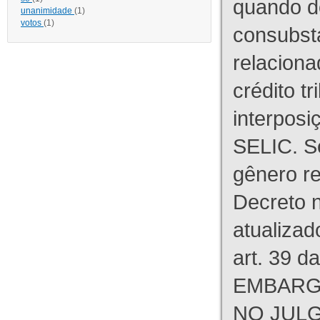
quando d
unanimidade
(1)
votos
(1)
consubst
relaciona
crédito tr
interpos
SELIC. S
gênero re
Decreto n
atualizad
art. 39 d
EMBARG
NO JULG