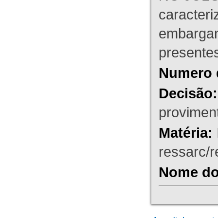
caracteri
embargant
presente
Numero 
Decisão:
proviment
Matéria:
ressarc/re
Nome do 