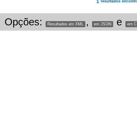
1
resultados encontr
Opções:
,
e
Resultados em XML
em JSON
em 