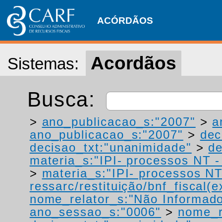
ACÓRDÃOS
Acordãos
Sistemas:
Busca:
>
ano_publicacao_s:"2007"
>
a
ano_publicacao_s:"2007"
>
dec
decisao_txt:"unanimidade"
>
de
materia_s:"IPI- processos NT - r
>
materia_s:"IPI- processos NT
ressarc/restituição/bnf_fiscal(ex
nome_relator_s:"Não Informad
ano_sessao_s:"0006"
>
nome_r