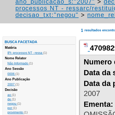
ano_publicacao_s:"2007"
>
dec
processos NT - ressarc/restituiç
decisao_txt:"negou"
>
nome_rel
1
resultados encont
BUSCA FACETADA
470982
Matéria
IPI- processos NT - ressa
(1)
Nome Relator
Numero 
Não Informado
(1)
Ano Sessão
Data da 
0006
(1)
Ano Publicação
Data da 
2007
(1)
Decisão
2007
ao
(1)
de
(1)
Ementa:
negou
(1)
por
(1)
OMISSÃO
provimento
(1)