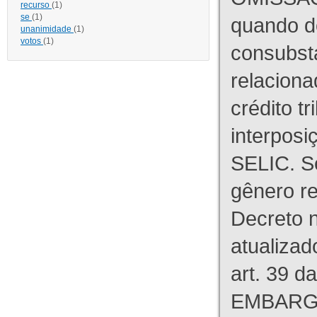
recurso
(1)
se
(1)
quando d
unanimidade
(1)
votos
(1)
consubst
relaciona
crédito tr
interpos
SELIC. S
gênero re
Decreto n
atualizad
art. 39 d
EMBARG