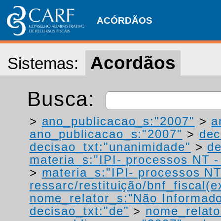
ACÓRDÃOS
Acordãos
Sistemas:
Busca:
>
ano_publicacao_s:"2007"
>
a
ano_publicacao_s:"2007"
>
dec
decisao_txt:"unanimidade"
>
de
materia_s:"IPI- processos NT - r
>
materia_s:"IPI- processos NT
ressarc/restituição/bnf_fiscal(ex
nome_relator_s:"Não Informad
decisao_txt:"de"
>
nome_relato