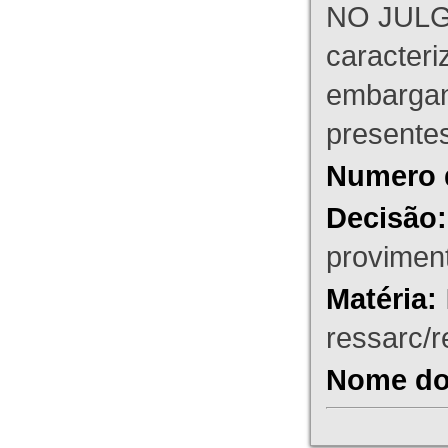
NO JULG
caracteri
embargant
presente
Numero 
Decisão:
proviment
Matéria:
ressarc/re
Nome do 