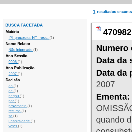
1
resultados encont
BUSCA FACETADA
470982
Matéria
IPI- processos NT - ressa
(1)
Nome Relator
Numero 
Não Informado
(1)
Ano Sessão
Data da 
0006
(1)
Ano Publicação
Data da 
2007
(1)
Decisão
2007
ao
(1)
de
(1)
Ementa:
negou
(1)
por
(1)
OMISSÃO
provimento
(1)
recurso
(1)
se
(1)
quando d
unanimidade
(1)
votos
(1)
consubst