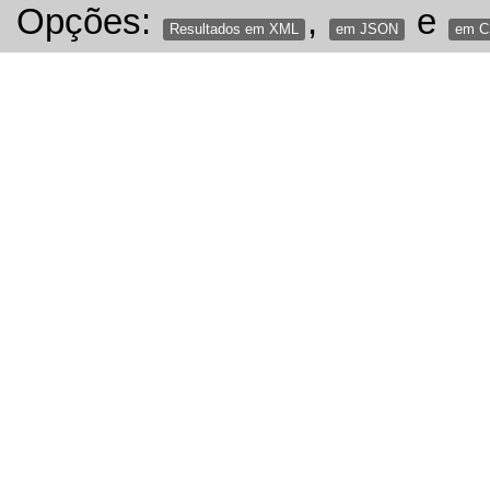
Opções:
,
e
Resultados em XML
em JSON
em 