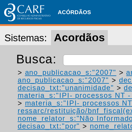
ACÓRDÃOS
Acordãos
Sistemas:
Busca:
>
ano_publicacao_s:"2007"
>
a
ano_publicacao_s:"2007"
>
dec
decisao_txt:"unanimidade"
>
de
materia_s:"IPI- processos NT - r
>
materia_s:"IPI- processos NT
ressarc/restituição/bnf_fiscal(ex
nome_relator_s:"Não Informad
decisao_txt:"por"
>
nome_relat