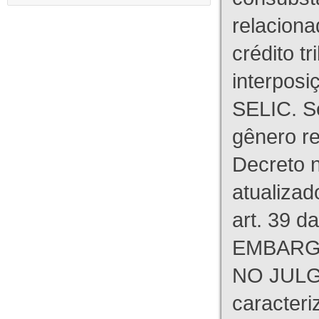
relaciona
crédito tr
interpos
SELIC. S
gênero re
Decreto n
atualizad
art. 39 d
EMBARG
NO JULG
caracteri