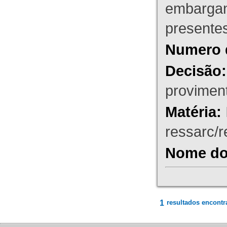
embargant
presente
Numero 
Decisão:
proviment
Matéria:
ressarc/re
Nome do 
1
resultados encontr