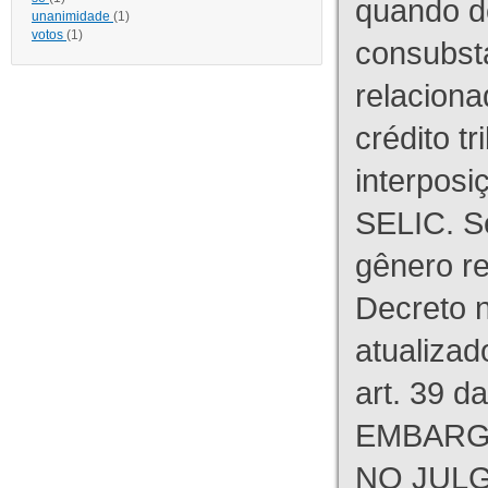
quando d
unanimidade
(1)
votos
(1)
consubst
relaciona
crédito tr
interpos
SELIC. S
gênero re
Decreto n
atualizad
art. 39 d
EMBARG
NO JULG