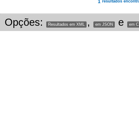
1
resultados encontr
Opções:
,
e
Resultados em XML
em JSON
em 