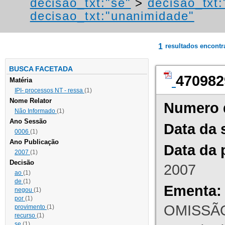
decisao_txt:"se"
>
decisao_txt
decisao_txt:"unanimidade"
1
resultados encont
BUSCA FACETADA
470982
Matéria
IPI- processos NT - ressa
(1)
Nome Relator
Numero 
Não Informado
(1)
Ano Sessão
Data da 
0006
(1)
Ano Publicação
Data da 
2007
(1)
Decisão
2007
ao
(1)
de
(1)
Ementa:
negou
(1)
por
(1)
OMISSÃO
provimento
(1)
recurso
(1)
se
(1)