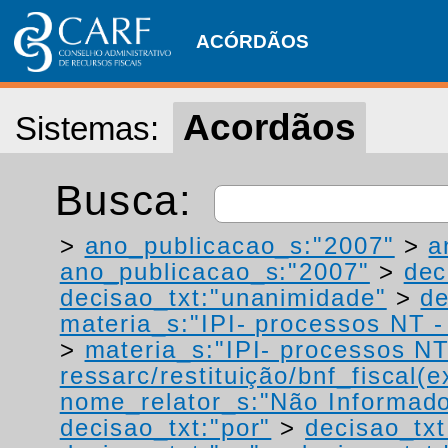
ACÓRDÃOS
Acordãos
Sistemas:
Busca:
>
ano_publicacao_s:"2007"
>
a
ano_publicacao_s:"2007"
>
dec
decisao_txt:"unanimidade"
>
de
materia_s:"IPI- processos NT - r
>
materia_s:"IPI- processos NT
ressarc/restituição/bnf_fiscal(ex
nome_relator_s:"Não Informad
decisao_txt:"por"
>
decisao_txt