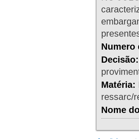
caracteri
embargant
presente
Numero 
Decisão:
proviment
Matéria:
ressarc/re
Nome do 