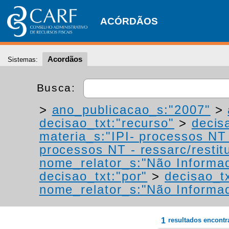
ACÓRDÃOS
Acordãos
Sistemas:
Busca:
>
ano_publicacao_s:"2007"
>
decisao_txt:"recurso"
>
decis
materia_s:"IPI- processos NT -
processos NT - ressarc/restitu
nome_relator_s:"Não Informa
decisao_txt:"por"
>
decisao_t
nome_relator_s:"Não Informa
1
resultados encont