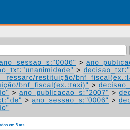
ano_sessao_s:"0006"
>
ano_publica
ao_txt:"unanimidade"
>
decisao_txt:
 ressarc/restituição/bnf_fiscal(ex.:t
ição/bnf_fiscal(ex.:taxi)"
>
decisao_
do"
>
ano_publicacao_s:"2007"
>
dec
xt:"de"
>
ano_sessao_s:"0006"
>
dec
do"
rados em 5 ms.