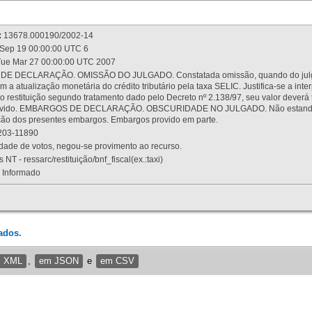
:
13678.000190/2002-14
Sep 19 00:00:00 UTC 6
ue Mar 27 00:00:00 UTC 2007
 DECLARAÇÃO. OMISSÃO DO JULGADO. Constatada omissão, quando do julgamen
m a atualização monetária do crédito tributário pela taxa SELIC. Justifica-se a 
 restituição segundo tratamento dado pelo Decreto nº 2.138/97, seu valor deverá 
rovido. EMBARGOS DE DECLARAÇÃO. OBSCURIDADE NO JULGADO. Não estando dev
osição dos presentes embargos. Embargos provido em parte.
03-11890
ade de votos, negou-se provimento ao recurso.
 NT - ressarc/restituição/bnf_fiscal(ex.:taxi)
Informado
ados.
m XML
,
em JSON
e
em CSV