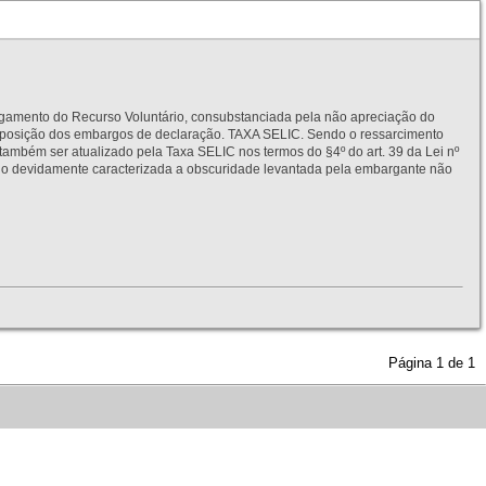
to do Recurso Voluntário, consubstanciada pela não apreciação do
interposição dos embargos de declaração. TAXA SELIC. Sendo o ressarcimento
também ser atualizado pela Taxa SELIC nos termos do §4º do art. 39 da Lei nº
idamente caracterizada a obscuridade levantada pela embargante não
Página
1
de
1