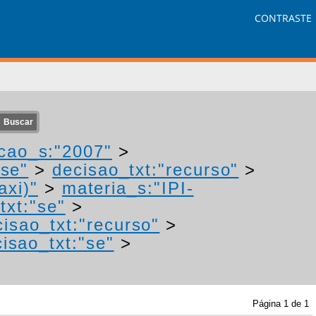
CONTRASTE
cao_s:"2007"
>
"se"
>
decisao_txt:"recurso"
>
axi)"
>
materia_s:"IPI-
txt:"se"
>
isao_txt:"recurso"
>
isao_txt:"se"
>
Página
1
de
1