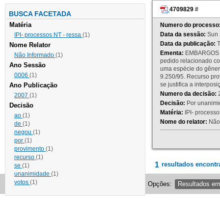
4709829
#
BUSCA FACETADA
Matéria
Numero do processo
Data da sessão:
Sun 
IPI- processos NT - ressa
(1)
Data da publicação:
T
Nome Relator
Ementa:
EMBARGOS DE
Não Informado
(1)
pedido relacionado co
Ano Sessão
uma espécie do gênero
0006
(1)
9.250/95. Recurso p
se justifica a interp
Ano Publicação
Numero da decisão:
2
2007
(1)
Decisão:
Por unanimid
Decisão
Matéria:
IPI- processos
ao
(1)
Nome do relator:
Não 
de
(1)
negou
(1)
por
(1)
provimento
(1)
recurso
(1)
1
resultados encontr
se
(1)
unanimidade
(1)
votos
(1)
Opções:
Resultados e