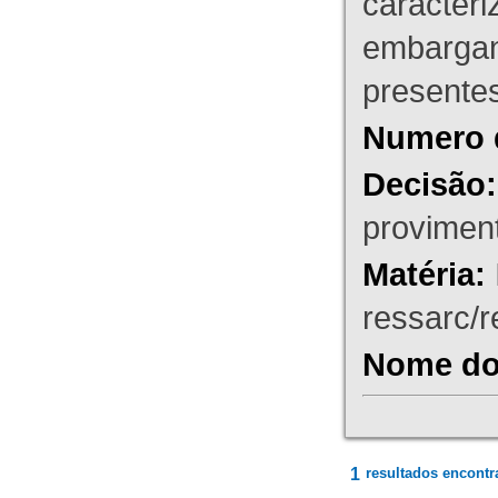
caracteri
embargant
presente
Numero 
Decisão:
proviment
Matéria:
ressarc/re
Nome do 
1
resultados encontr