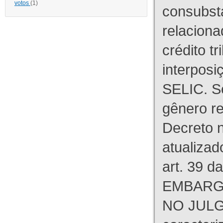
votos
(1)
consubst
relaciona
crédito tr
interpos
SELIC. S
gênero re
Decreto n
atualizad
art. 39 d
EMBARG
NO JULG