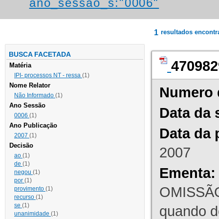
ano_sessao_s:"0006"
1
resultados encont
BUSCA FACETADA
470982
Matéria
IPI- processos NT - ressa
(1)
Nome Relator
Numero 
Não Informado
(1)
Ano Sessão
Data da 
0006
(1)
Ano Publicação
Data da 
2007
(1)
Decisão
2007
ao
(1)
de
(1)
Ementa:
negou
(1)
por
(1)
OMISSÃO
provimento
(1)
recurso
(1)
se
(1)
quando d
unanimidade
(1)