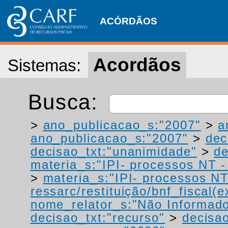
ACÓRDÃOS
Acordãos
Sistemas:
Busca:
>
ano_publicacao_s:"2007"
>
a
ano_publicacao_s:"2007"
>
dec
decisao_txt:"unanimidade"
>
de
materia_s:"IPI- processos NT - r
>
materia_s:"IPI- processos NT
ressarc/restituição/bnf_fiscal(ex
nome_relator_s:"Não Informad
decisao_txt:"recurso"
>
decisao