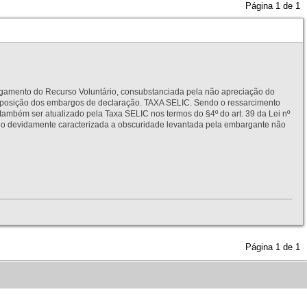
Página
1
de
1
to do Recurso Voluntário, consubstanciada pela não apreciação do
interposição dos embargos de declaração. TAXA SELIC. Sendo o ressarcimento
também ser atualizado pela Taxa SELIC nos termos do §4º do art. 39 da Lei nº
idamente caracterizada a obscuridade levantada pela embargante não
Página
1
de
1