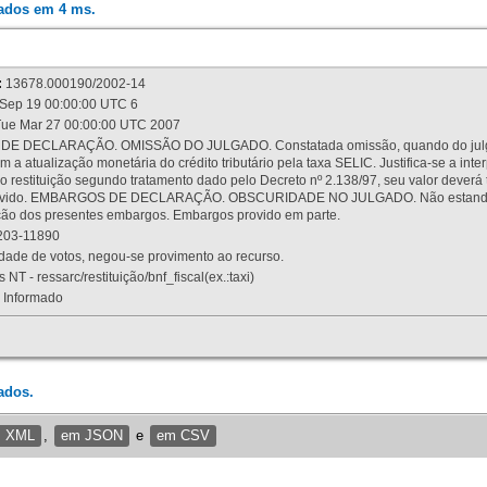
rados em 4 ms.
:
13678.000190/2002-14
Sep 19 00:00:00 UTC 6
ue Mar 27 00:00:00 UTC 2007
 DECLARAÇÃO. OMISSÃO DO JULGADO. Constatada omissão, quando do julgamen
m a atualização monetária do crédito tributário pela taxa SELIC. Justifica-se a 
 restituição segundo tratamento dado pelo Decreto nº 2.138/97, seu valor deverá 
rovido. EMBARGOS DE DECLARAÇÃO. OBSCURIDADE NO JULGADO. Não estando dev
osição dos presentes embargos. Embargos provido em parte.
03-11890
ade de votos, negou-se provimento ao recurso.
 NT - ressarc/restituição/bnf_fiscal(ex.:taxi)
Informado
ados.
m XML
,
em JSON
e
em CSV