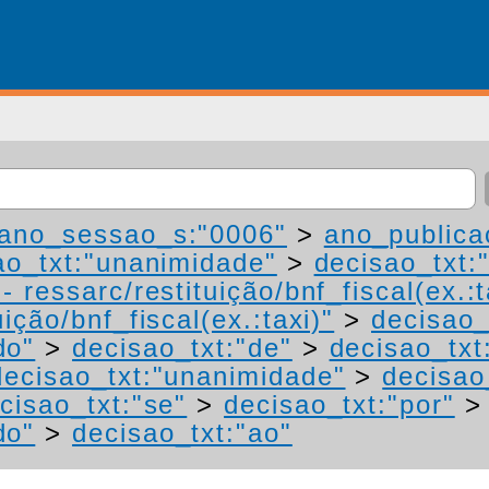
ano_sessao_s:"0006"
>
ano_publica
ao_txt:"unanimidade"
>
decisao_txt:
 ressarc/restituição/bnf_fiscal(ex.:t
ição/bnf_fiscal(ex.:taxi)"
>
decisao_
do"
>
decisao_txt:"de"
>
decisao_txt
decisao_txt:"unanimidade"
>
decisao
cisao_txt:"se"
>
decisao_txt:"por"
do"
>
decisao_txt:"ao"