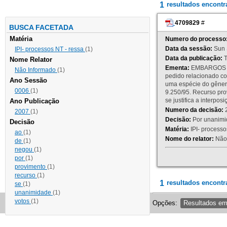
1
resultados encont
4709829
#
BUSCA FACETADA
Matéria
Numero do processo
Data da sessão:
Sun 
IPI- processos NT - ressa
(1)
Data da publicação:
T
Nome Relator
Ementa:
EMBARGOS DE
Não Informado
(1)
pedido relacionado co
Ano Sessão
uma espécie do gênero
0006
(1)
9.250/95. Recurso p
se justifica a interp
Ano Publicação
Numero da decisão:
2
2007
(1)
Decisão:
Por unanimid
Decisão
Matéria:
IPI- processos
ao
(1)
Nome do relator:
Não 
de
(1)
negou
(1)
por
(1)
provimento
(1)
recurso
(1)
1
resultados encontr
se
(1)
unanimidade
(1)
votos
(1)
Opções:
Resultados e