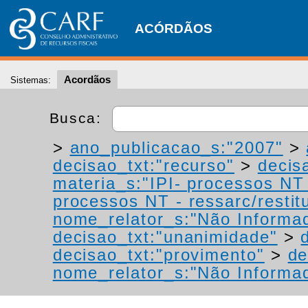
ACÓRDÃOS
Acordãos
Sistemas:
Busca:
>
ano_publicacao_s:"2007"
>
decisao_txt:"recurso"
>
decis
materia_s:"IPI- processos NT -
processos NT - ressarc/restitu
nome_relator_s:"Não Informa
decisao_txt:"unanimidade"
>
decisao_txt:"provimento"
>
de
nome_relator_s:"Não Informa