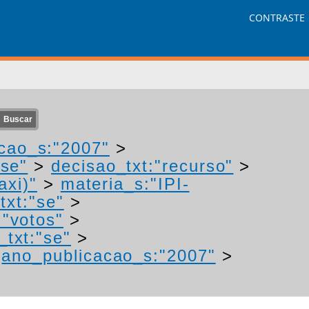
CONTRASTE
cao_s:"2007"
>
"se"
>
decisao_txt:"recurso"
>
axi)"
>
materia_s:"IPI-
txt:"se"
>
:"votos"
>
_txt:"se"
>
>
ano_publicacao_s:"2007"
>