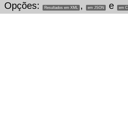
Opções:
,
e
Resultados em XML
em JSON
em 