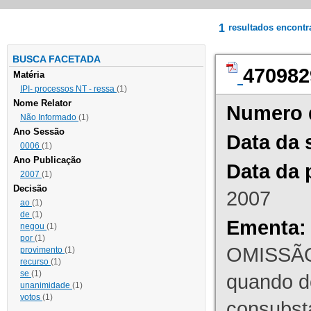
1
resultados encont
BUSCA FACETADA
470982
Matéria
IPI- processos NT - ressa
(1)
Nome Relator
Numero 
Não Informado
(1)
Ano Sessão
Data da 
0006
(1)
Ano Publicação
Data da 
2007
(1)
Decisão
2007
ao
(1)
de
(1)
Ementa:
negou
(1)
por
(1)
OMISSÃO
provimento
(1)
recurso
(1)
se
(1)
quando d
unanimidade
(1)
votos
(1)
consubst