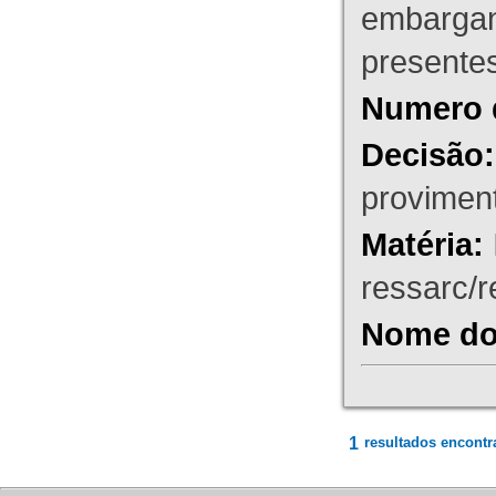
embargant
presente
Numero 
Decisão:
proviment
Matéria:
ressarc/re
Nome do 
1
resultados encontr