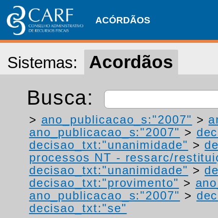
ACÓRDÃOS
Acordãos
Sistemas:
Busca:
>
ano_publicacao_s:"2007"
>
a
ano_publicacao_s:"2007"
>
dec
decisao_txt:"unanimidade"
>
de
processos NT - ressarc/restituiç
decisao_txt:"unanimidade"
>
de
decisao_txt:"provimento"
>
ano
ano_publicacao_s:"2007"
>
dec
decisao_txt:"se"