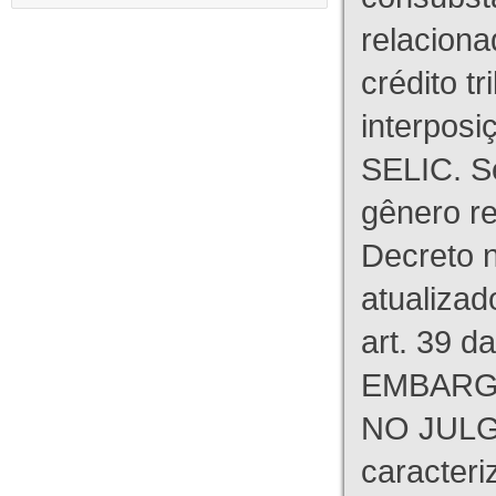
relaciona
crédito tr
interpos
SELIC. S
gênero re
Decreto n
atualizad
art. 39 d
EMBARG
NO JULG
caracteri