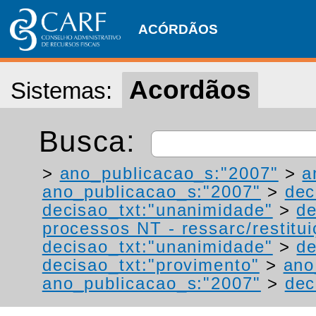
ACÓRDÃOS
Acordãos
Sistemas:
Busca:
>
ano_publicacao_s:"2007"
>
a
ano_publicacao_s:"2007"
>
dec
decisao_txt:"unanimidade"
>
de
processos NT - ressarc/restituiç
decisao_txt:"unanimidade"
>
de
decisao_txt:"provimento"
>
ano
ano_publicacao_s:"2007"
>
dec