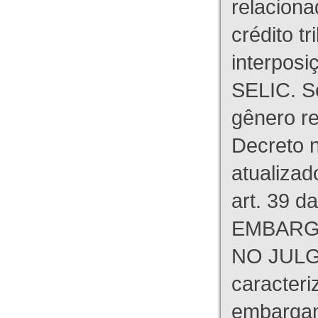
relaciona
crédito tr
interpos
SELIC. S
gênero re
Decreto n
atualizad
art. 39 d
EMBARG
NO JULG
caracteri
embargant