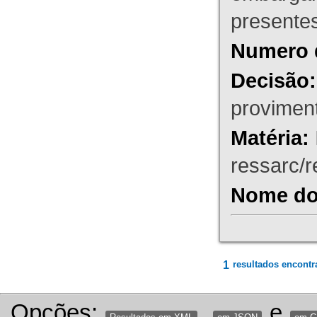
presente
Numero 
Decisão:
proviment
Matéria:
ressarc/re
Nome do 
1
resultados encontr
Opções:
,
e