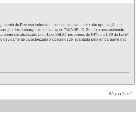
to do Recurso Voluntário, consubstanciada pela não apreciação do
interposição dos embargos de declaração. TAXA SELIC. Sendo o ressarcimento
também ser atualizado pela Taxa SELIC nos termos do §4º do art. 39 da Lei nº
idamente caracterizada a obscuridade levantada pela embargante não
Página
1
de
1