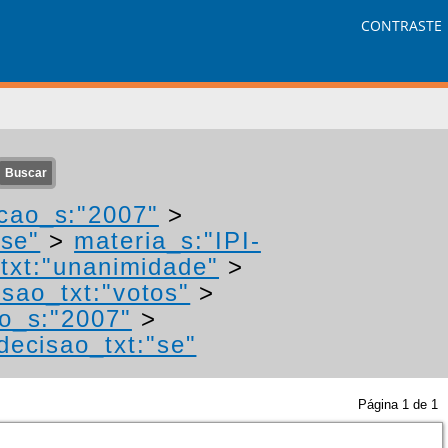
CONTRASTE
cao_s:"2007"
>
"se"
>
materia_s:"IPI-
txt:"unanimidade"
>
isao_txt:"votos"
>
o_s:"2007"
>
decisao_txt:"se"
Página
1
de
1