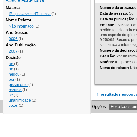
BUSCA FACETADA
Matéria
Numero do processo
Data da sessão:
Sun 
IPI- processos NT - ressa
(1)
Data da publicação:
T
Nome Relator
Ementa:
EMBARGOS DE
Não Informado
(1)
pedido relacionado co
Ano Sessão
uma espécie do gênero
0006
(1)
9.250/95. Recurso p
se justifica a interp
Ano Publicação
Numero da decisão:
2
2007
(1)
Decisão:
Por unanimid
Decisão
Matéria:
IPI- processos
ao
(1)
Nome do relator:
Não 
de
(1)
negou
(1)
por
(1)
provimento
(1)
recurso
(1)
1
resultados encontr
se
(1)
unanimidade
(1)
votos
(1)
Opções:
Resultados e