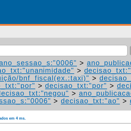
ano_sessao_s:"0006"
>
ano_publica
ao_txt:"unanimidade"
>
decisao_txt:
ição/bnf_fiscal(ex.:taxi)"
>
decisao_
_txt:"por"
>
decisao_txt:"por"
>
dec
decisao_txt:"negou"
>
ano_publicaca
ssao_s:"0006"
>
decisao_txt:"ao"
>
rados em 4 ms.