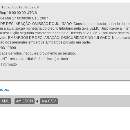
:
13678.000190/2002-14
Sep 19 00:00:00 UTC 6
ue Mar 27 00:00:00 UTC 2007
 DECLARAÇÃO. OMISSÃO DO JULGADO. Constatada omissão, quando do julgamen
m a atualização monetária do crédito tributário pela taxa SELIC. Justifica-se a 
 restituição segundo tratamento dado pelo Decreto nº 2.138/97, seu valor deverá 
rovido. EMBARGOS DE DECLARAÇÃO. OBSCURIDADE NO JULGADO. Não estando dev
osição dos presentes embargos. Embargos provido em parte.
03-11890
ade de votos, negou-se provimento ao recurso.
 NT - ressarc/restituição/bnf_fiscal(ex.:taxi)
Informado
ados.
m XML
,
em JSON
e
em CSV