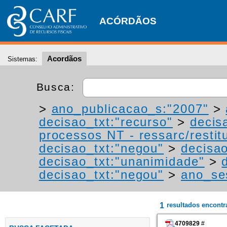
ACÓRDÃOS
Acordãos
Sistemas:
Busca:
>
ano_publicacao_s:"2007"
>
decisao_txt:"recurso"
>
decis
processos NT - ressarc/restitu
decisao_txt:"negou"
>
decisao
decisao_txt:"unanimidade"
>
decisao_txt:"negou"
>
ano_se
1
resultados encont
4709829
#