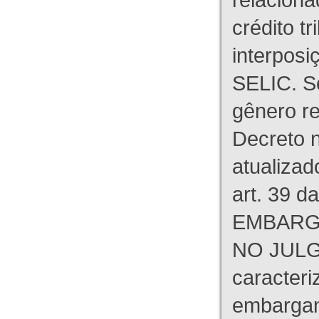
crédito tr
interpos
SELIC. S
gênero re
Decreto n
atualizad
art. 39 d
EMBARG
NO JULG
caracteri
embargant