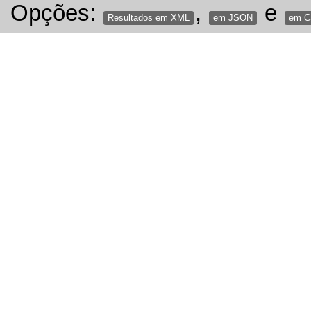
Opções:
,
e
Resultados em XML
em JSON
em 