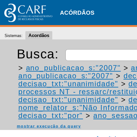
ACÓRDÃOS
Acordãos
Sistemas:
Busca:
>
ano_publicacao_s:"2007"
>
a
ano_publicacao_s:"2007"
>
dec
decisao_txt:"unanimidade"
>
de
processos NT - ressarc/restituiç
decisao_txt:"unanimidade"
>
de
nome_relator_s:"Não Informad
decisao_txt:"por"
>
ano_sessao
mostrar execução da query