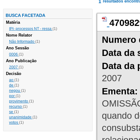
1
resultados encont
BUSCA FACETADA
470982
Matéria
IPI- processos NT - ressa
(1)
Nome Relator
Numero 
Não Informado
(1)
Ano Sessão
Data da 
0006
(1)
Ano Publicação
Data da 
2007
(1)
Decisão
2007
ao
(1)
de
(1)
Ementa:
negou
(1)
por
(1)
OMISSÃO
provimento
(1)
recurso
(1)
se
(1)
quando d
unanimidade
(1)
votos
(1)
consubst
relaciona