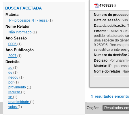
4709829
#
BUSCA FACETADA
Matéria
Numero do processo
Data da sessão:
Sun 
IPI- processos NT - ressa
(1)
Data da publicação:
T
Nome Relator
Ementa:
EMBARGOS DE
Não Informado
(1)
pedido relacionado co
Ano Sessão
uma espécie do gênero
0006
(1)
9.250/95. Recurso p
se justifica a interp
Ano Publicação
Numero da decisão:
2
2007
(1)
Decisão:
Por unanimid
Decisão
Matéria:
IPI- processos
ao
(1)
Nome do relator:
Não 
de
(1)
negou
(1)
por
(1)
provimento
(1)
recurso
(1)
1
resultados encontr
se
(1)
unanimidade
(1)
votos
(1)
Opções:
Resultados e