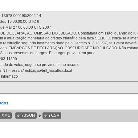
:
13678.000190/2002-14
Sep 19 00:00:00 UTC 6
ue Mar 27 00:00:00 UTC 2007
 DECLARAÇÃO. OMISSÃO DO JULGADO. Constatada omissão, quando do julgamen
m a atualização monetária do crédito tributário pela taxa SELIC. Justifica-se a 
 restituição segundo tratamento dado pelo Decreto nº 2.138/97, seu valor deverá 
rovido. EMBARGOS DE DECLARAÇÃO. OBSCURIDADE NO JULGADO. Não estando dev
osição dos presentes embargos. Embargos provido em parte.
03-11890
ade de votos, negou-se provimento ao recurso.
 NT - ressarc/restituição/bnf_fiscal(ex.:taxi)
Informado
ados.
m XML
,
em JSON
e
em CSV