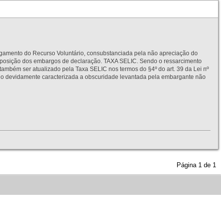
to do Recurso Voluntário, consubstanciada pela não apreciação do
interposição dos embargos de declaração. TAXA SELIC. Sendo o ressarcimento
também ser atualizado pela Taxa SELIC nos termos do §4º do art. 39 da Lei nº
idamente caracterizada a obscuridade levantada pela embargante não
Página
1
de
1