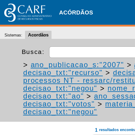
ACÓRDÃOS
Acordãos
Sistemas:
Busca:
>
ano_publicacao_s:"2007"
>
decisao_txt:"recurso"
>
decis
processos NT - ressarc/restitu
decisao_txt:"negou"
>
nome_r
decisao_txt:"ao"
>
ano_sessa
decisao_txt:"votos"
>
materia_
decisao_txt:"negou"
1
resultados encont