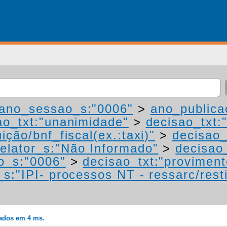
ano_sessao_s:"0006"
>
ano_publica
ao_txt:"unanimidade"
>
decisao_txt:
ição/bnf_fiscal(ex.:taxi)"
>
decisao_
elator_s:"Não Informado"
>
decisao
o_s:"0006"
>
decisao_txt:"proviment
s:"IPI- processos NT - ressarc/restit
rados em 4 ms.