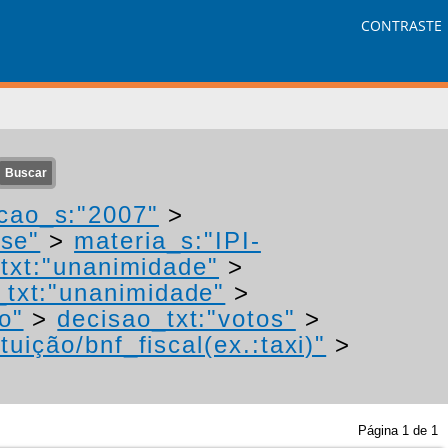
CONTRASTE
cao_s:"2007"
>
"se"
>
materia_s:"IPI-
txt:"unanimidade"
>
_txt:"unanimidade"
>
o"
>
decisao_txt:"votos"
>
uição/bnf_fiscal(ex.:taxi)"
>
Página
1
de
1