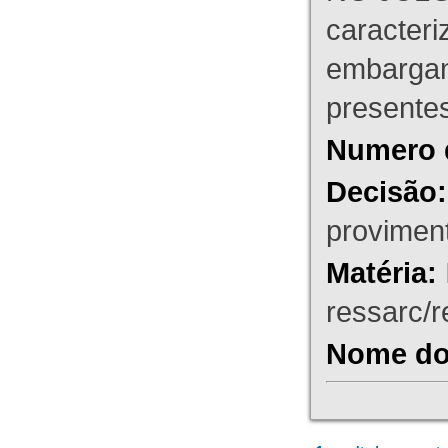
caracteri
embargant
presente
Numero 
Decisão:
proviment
Matéria:
ressarc/re
Nome do 