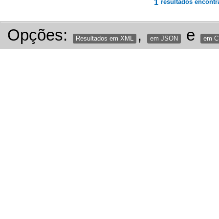
1
resultados encontr
Opções:
,
e
Resultados em XML
em JSON
em 