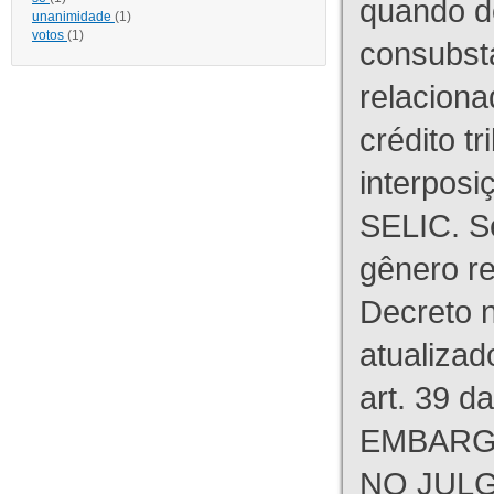
quando d
unanimidade
(1)
votos
(1)
consubst
relaciona
crédito tr
interpos
SELIC. S
gênero re
Decreto n
atualizad
art. 39 d
EMBARG
NO JULG