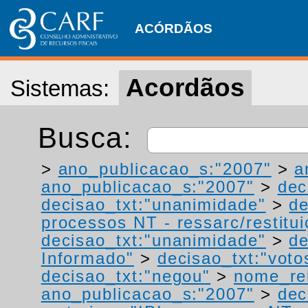
ACÓRDÃOS
Acordãos
Sistemas:
Busca:
>
ano_publicacao_s:"2007"
>
a
ano_publicacao_s:"2007"
>
dec
decisao_txt:"unanimidade"
>
de
processos NT - ressarc/restituiç
decisao_txt:"unanimidade"
>
de
Informado"
>
decisao_txt:"voto
decisao_txt:"negou"
>
nome_rel
ano_publicacao_s:"2007"
>
dec