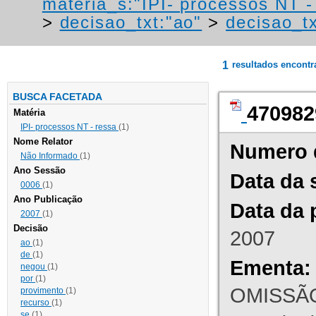
materia_s:"IPI- processos NT - r
>
decisao_txt:"ao"
>
decisao_tx
1
resultados encont
BUSCA FACETADA
470982
Matéria
IPI- processos NT - ressa
(1)
Nome Relator
Numero 
Não Informado
(1)
Ano Sessão
Data da 
0006
(1)
Ano Publicação
Data da 
2007
(1)
Decisão
2007
ao
(1)
de
(1)
Ementa:
negou
(1)
por
(1)
OMISSÃO
provimento
(1)
recurso
(1)
se
(1)