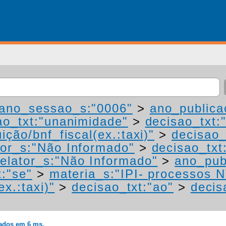
ano_sessao_s:"0006"
>
ano_publica
ao_txt:"unanimidade"
>
decisao_txt:
ição/bnf_fiscal(ex.:taxi)"
>
decisao_
or_s:"Não Informado"
>
decisao_txt
elator_s:"Não Informado"
>
ano_pub
t:"se"
>
materia_s:"IPI- processos N
ex.:taxi)"
>
decisao_txt:"ao"
>
decis
rados em 6 ms.