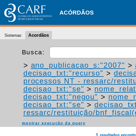
ACÓRDÃOS
Acordãos
Sistemas:
Busca:
>
ano_publicacao_s:"2007"
>
decisao_txt:"recurso"
>
decis
processos NT - ressarc/restitu
decisao_txt:"se"
>
nome_relat
decisao_txt:"negou"
>
nome_r
decisao_txt:"se"
>
decisao_tx
ressarc/restituição/bnf_fiscal(
mostrar execução da query
1
resultados encont