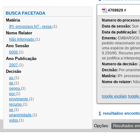
4709829
#
BUSCA FACETADA
Matéria
Numero do processo
Data da sessão:
Sun 
IPI- processos NT - ressa
(1)
Data da publicação:
T
Nome Relator
Ementa:
EMBARGOS DE
Não Informado
(1)
pedido relacionado co
Ano Sessão
uma espécie do gênero
0006
(1)
9.250/95. Recurso p
se justifica a interp
Ano Publicação
Numero da decisão:
2
2007
(1)
Decisão:
Por unanimid
Decisão
Matéria:
IPI- processos
ao
(1)
Nome do relator:
Não 
de
(1)
negou
(1)
por
(1)
toggle explain
toggle 
provimento
(1)
recurso
(1)
se
(1)
1
resultados encontr
unanimidade
(1)
votos
(1)
Opções:
Resultados e