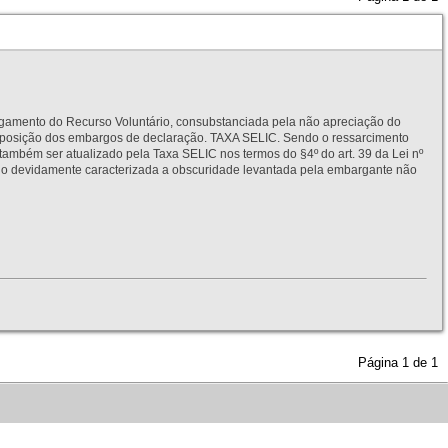
to do Recurso Voluntário, consubstanciada pela não apreciação do
interposição dos embargos de declaração. TAXA SELIC. Sendo o ressarcimento
também ser atualizado pela Taxa SELIC nos termos do §4º do art. 39 da Lei nº
idamente caracterizada a obscuridade levantada pela embargante não
Página
1
de
1