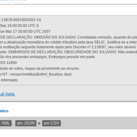
:
13678.000190/2002-14
Sep 19 00:00:00 UTC 6
ue Mar 27 00:00:00 UTC 2007
 DECLARAÇÃO. OMISSÃO DO JULGADO. Constatada omissão, quando do julgamen
m a atualização monetária do crédito tributário pela taxa SELIC. Justifica-se a 
 restituição segundo tratamento dado pelo Decreto nº 2.138/97, seu valor deverá 
rovido. EMBARGOS DE DECLARAÇÃO. OBSCURIDADE NO JULGADO. Não estando dev
osição dos presentes embargos. Embargos provido em parte.
03-11890
ade de votos, negou-se provimento ao recurso.
 NT - ressarc/restituição/bnf_fiscal(ex.:taxi)
Informado
all fields
ados.
m XML
,
em JSON
e
em CSV