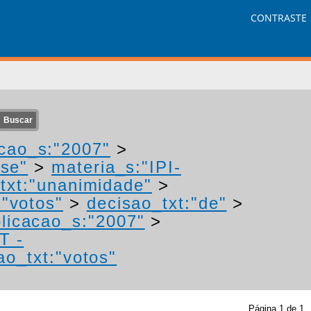
CONTRASTE
cao_s:"2007"
>
"se"
>
materia_s:"IPI-
txt:"unanimidade"
>
:"votos"
>
decisao_txt:"de"
>
licacao_s:"2007"
>
T -
ao_txt:"votos"
Página
1
de
1