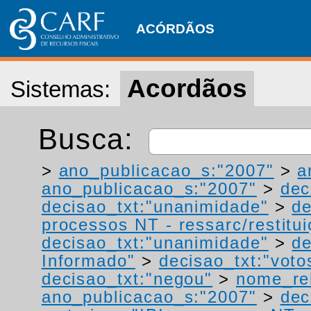
ACÓRDÃOS
Acordãos
Sistemas:
Busca:
>
ano_publicacao_s:"2007"
>
a
ano_publicacao_s:"2007"
>
dec
decisao_txt:"unanimidade"
>
de
processos NT - ressarc/restituiç
decisao_txt:"unanimidade"
>
de
Informado"
>
decisao_txt:"voto
decisao_txt:"negou"
>
nome_rel
ano_publicacao_s:"2007"
>
dec