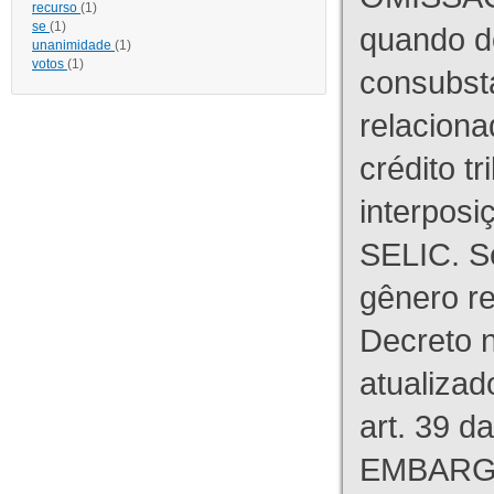
recurso
(1)
se
(1)
quando d
unanimidade
(1)
votos
(1)
consubst
relaciona
crédito tr
interpos
SELIC. S
gênero re
Decreto n
atualizad
art. 39 d
EMBARG