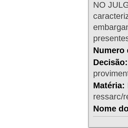
NO JULG
caracteri
embargant
presente
Numero 
Decisão:
proviment
Matéria:
ressarc/re
Nome do 