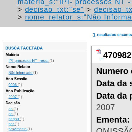
materia_s:"IPI- processos NT - r
>
decisao_txt:"se"
>
decisao_tx
>
nome_relator_s:"Não Informa
1
resultados encont
BUSCA FACETADA
470982
Matéria
IPI- processos NT - ressa
(1)
Nome Relator
Numero 
Não Informado
(1)
Ano Sessão
Data da 
0006
(1)
Ano Publicação
Data da 
2007
(1)
Decisão
2007
ao
(1)
de
(1)
Ementa:
negou
(1)
por
(1)
OMISSÃO
provimento
(1)