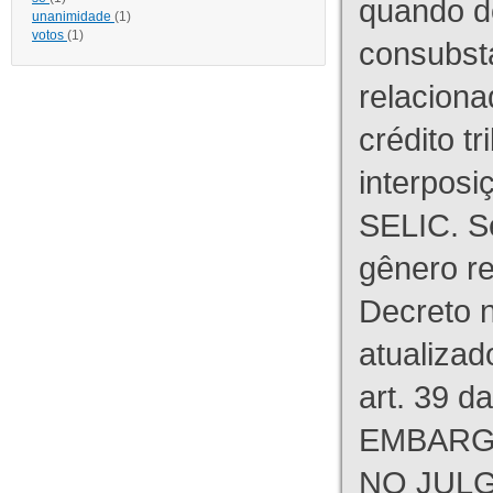
quando d
unanimidade
(1)
votos
(1)
consubst
relaciona
crédito tr
interpos
SELIC. S
gênero re
Decreto n
atualizad
art. 39 d
EMBARG
NO JULG