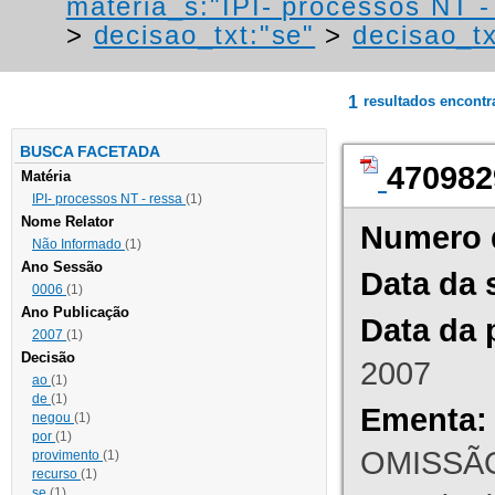
materia_s:"IPI- processos NT - r
>
decisao_txt:"se"
>
decisao_tx
1
resultados encont
BUSCA FACETADA
470982
Matéria
IPI- processos NT - ressa
(1)
Nome Relator
Numero 
Não Informado
(1)
Ano Sessão
Data da 
0006
(1)
Ano Publicação
Data da 
2007
(1)
Decisão
2007
ao
(1)
de
(1)
Ementa:
negou
(1)
por
(1)
OMISSÃO
provimento
(1)
recurso
(1)
se
(1)