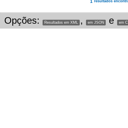
1
resultados encontr
Opções:
,
e
Resultados em XML
em JSON
em 