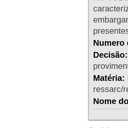
caracteri
embargant
presente
Numero 
Decisão:
proviment
Matéria:
ressarc/re
Nome do 