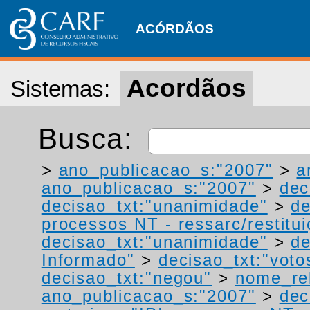
ACÓRDÃOS
Acordãos
Sistemas:
Busca:
>
ano_publicacao_s:"2007"
>
a
ano_publicacao_s:"2007"
>
dec
decisao_txt:"unanimidade"
>
de
processos NT - ressarc/restituiç
decisao_txt:"unanimidade"
>
de
Informado"
>
decisao_txt:"voto
decisao_txt:"negou"
>
nome_rel
ano_publicacao_s:"2007"
>
dec