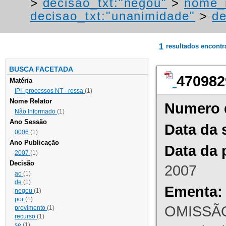
>
decisao_txt:"negou"
>
nome_r
decisao_txt:"unanimidade"
>
de
1
resultados encont
BUSCA FACETADA
470982
Matéria
IPI- processos NT - ressa
(1)
Nome Relator
Numero 
Não Informado
(1)
Ano Sessão
Data da 
0006
(1)
Ano Publicação
Data da 
2007
(1)
Decisão
2007
ao
(1)
de
(1)
Ementa:
negou
(1)
por
(1)
OMISSÃO
provimento
(1)
recurso
(1)
se
(1)