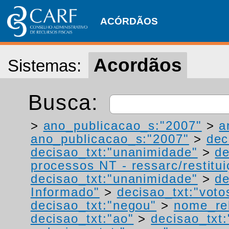
ACÓRDÃOS
Acordãos
Sistemas:
Busca:
>
ano_publicacao_s:"2007"
>
a
ano_publicacao_s:"2007"
>
dec
decisao_txt:"unanimidade"
>
de
processos NT - ressarc/restituiç
decisao_txt:"unanimidade"
>
de
Informado"
>
decisao_txt:"voto
decisao_txt:"negou"
>
nome_rel
decisao_txt:"ao"
>
decisao_txt: