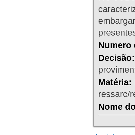
caracteri
embargant
presente
Numero 
Decisão:
proviment
Matéria:
ressarc/re
Nome do 