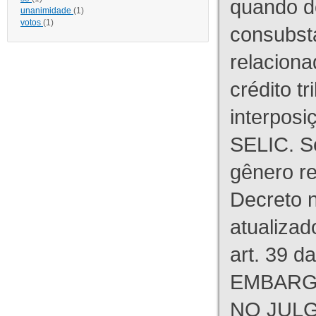
quando d
unanimidade
(1)
votos
(1)
consubst
relaciona
crédito tr
interpos
SELIC. S
gênero re
Decreto n
atualizad
art. 39 d
EMBARG
NO JULG