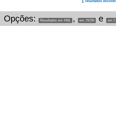
1
resultados encontr
Opções:
,
e
Resultados em XML
em JSON
em 