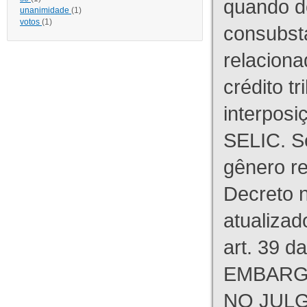
quando d
unanimidade
(1)
votos
(1)
consubst
relaciona
crédito tr
interpos
SELIC. S
gênero re
Decreto n
atualizad
art. 39 d
EMBARG
NO JULG