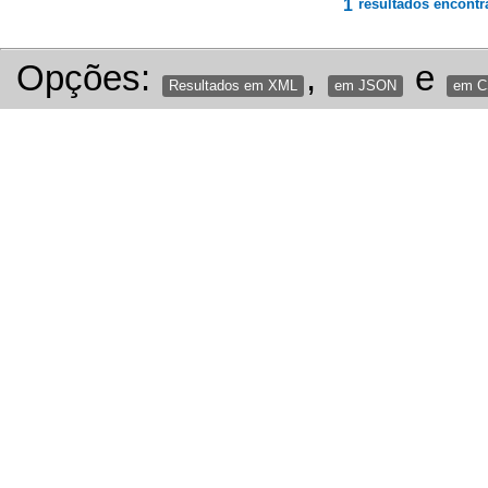
1
resultados encontr
Opções:
,
e
Resultados em XML
em JSON
em 