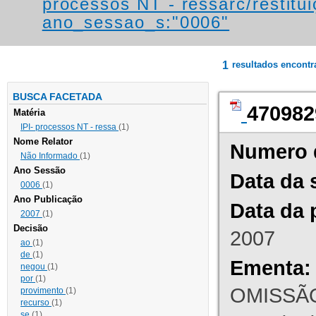
processos NT - ressarc/restituiç
ano_sessao_s:"0006"
1
resultados encont
BUSCA FACETADA
470982
Matéria
IPI- processos NT - ressa
(1)
Nome Relator
Numero 
Não Informado
(1)
Ano Sessão
Data da 
0006
(1)
Ano Publicação
Data da 
2007
(1)
Decisão
2007
ao
(1)
de
(1)
Ementa:
negou
(1)
por
(1)
OMISSÃO
provimento
(1)
recurso
(1)
se
(1)