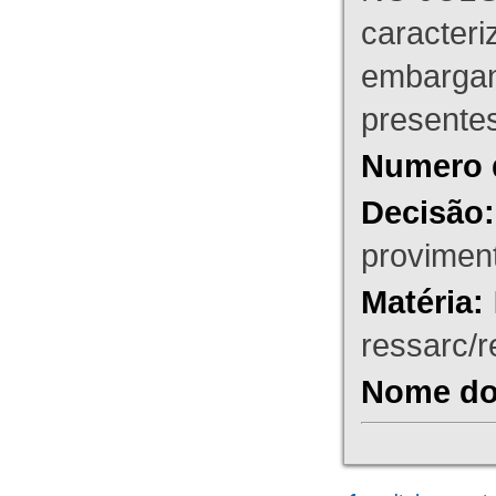
caracteri
embargant
presente
Numero 
Decisão:
proviment
Matéria:
ressarc/re
Nome do 