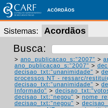
ACÓRDÃOS
Acordãos
Sistemas:
Busca:
>
ano_publicacao_s:"2007"
>
a
ano_publicacao_s:"2007"
>
dec
decisao_txt:"unanimidade"
>
de
processos NT - ressarc/restituiç
decisao_txt:"unanimidade"
>
de
Informado"
>
decisao_txt:"voto
decisao_txt:"negou"
>
nome_rel
decisao_txt:"negou"
>
decisao_