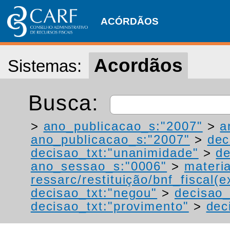
ACÓRDÃOS
Acordãos
Sistemas:
Busca:
>
ano_publicacao_s:"2007"
>
a
ano_publicacao_s:"2007"
>
dec
decisao_txt:"unanimidade"
>
de
ano_sessao_s:"0006"
>
materi
ressarc/restituição/bnf_fiscal(ex
decisao_txt:"negou"
>
decisao_
decisao_txt:"provimento"
>
dec