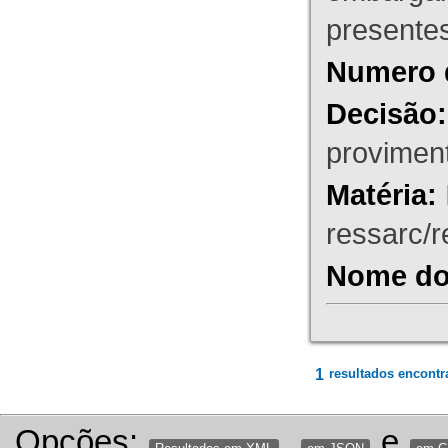
presente
Numero 
Decisão:
proviment
Matéria:
ressarc/re
Nome do 
1
resultados encontr
Opções:
,
e