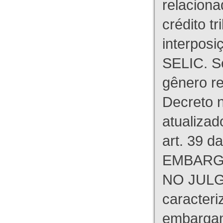
relaciona
crédito tr
interpos
SELIC. S
gênero re
Decreto n
atualizad
art. 39 d
EMBARG
NO JULG
caracteri
embargant