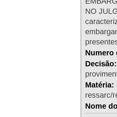
EMBARG
NO JULG
caracteri
embargant
presente
Numero 
Decisão:
proviment
Matéria:
ressarc/re
Nome do 