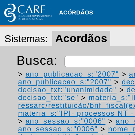
ACÓRDÃOS
Acordãos
Sistemas:
Busca:
>
ano_publicacao_s:"2007"
>
a
ano_publicacao_s:"2007"
>
dec
decisao_txt:"unanimidade"
>
de
decisao_txt:"se"
>
materia_s:"
ressarc/restituição/bnf_fiscal(ex
materia_s:"IPI- processos NT - r
>
ano_sessao_s:"0006"
>
ano_
ano_sessao_s:"0006"
>
nome_r