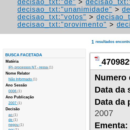
decisao_txt:"de"
>
decisao_txt
decisao_txt:"unanimidade"
>
de
decisao_txt:"votos"
>
decisao_t
decisao_txt:"provimento"
>
dec
1
resultados encont
BUSCA FACETADA
470982
Matéria
IPI- processos NT - ressa
(1)
Nome Relator
Numero 
Não Informado
(1)
Ano Sessão
Data da 
0006
(1)
Ano Publicação
Data da 
2007
(1)
Decisão
2007
ao
(1)
de
(1)
Ementa:
negou
(1)
por
(1)