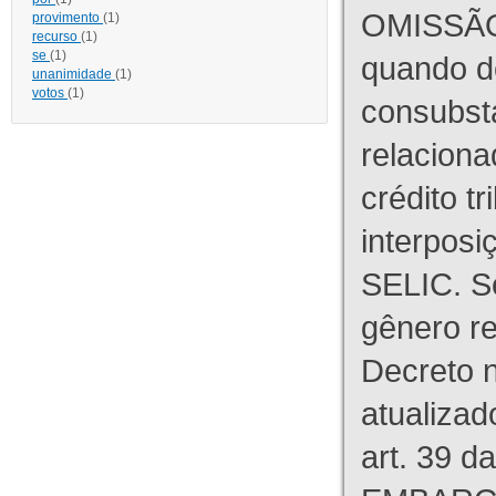
OMISSÃO
provimento
(1)
recurso
(1)
se
(1)
quando d
unanimidade
(1)
votos
(1)
consubst
relaciona
crédito tr
interpos
SELIC. S
gênero re
Decreto n
atualizad
art. 39 d