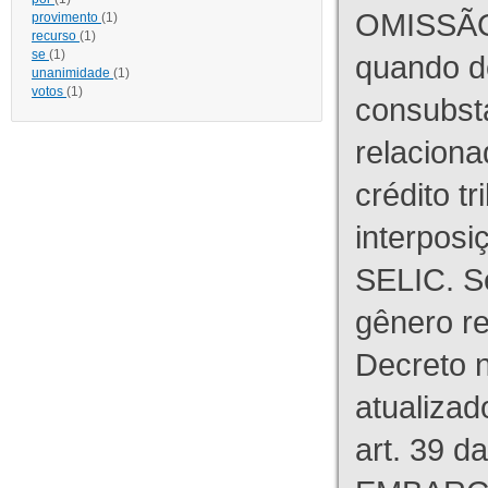
OMISSÃO
provimento
(1)
recurso
(1)
se
(1)
quando d
unanimidade
(1)
votos
(1)
consubst
relaciona
crédito tr
interpos
SELIC. S
gênero re
Decreto n
atualizad
art. 39 d