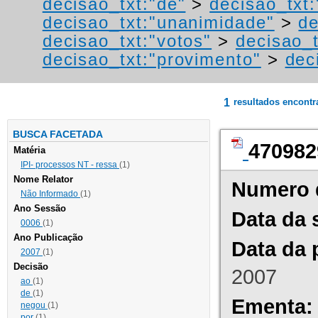
decisao_txt:"de"
>
decisao_txt
decisao_txt:"unanimidade"
>
de
decisao_txt:"votos"
>
decisao_t
decisao_txt:"provimento"
>
dec
1
resultados encont
BUSCA FACETADA
470982
Matéria
IPI- processos NT - ressa
(1)
Nome Relator
Numero 
Não Informado
(1)
Ano Sessão
Data da 
0006
(1)
Ano Publicação
Data da 
2007
(1)
Decisão
2007
ao
(1)
de
(1)
Ementa:
negou
(1)
por
(1)