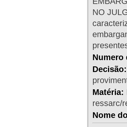
EMBARG
NO JULG
caracteri
embargant
presente
Numero 
Decisão:
proviment
Matéria:
ressarc/re
Nome do 