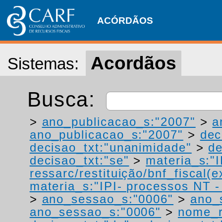
ACÓRDÃOS
Acordãos
Sistemas:
Busca:
>
ano_publicacao_s:"2007"
>
a
ano_publicacao_s:"2007"
>
dec
decisao_txt:"unanimidade"
>
de
decisao_txt:"se"
>
materia_s:"
ressarc/restituição/bnf_fiscal(ex
materia_s:"IPI- processos NT - r
>
ano_sessao_s:"0006"
>
ano_
ano_sessao_s:"0006"
>
nome_r