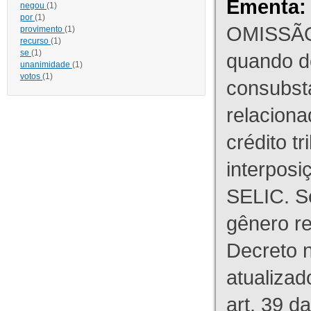
Ementa:
negou
(1)
por
(1)
OMISSÃO
provimento
(1)
recurso
(1)
se
(1)
quando d
unanimidade
(1)
votos
(1)
consubst
relaciona
crédito tr
interpos
SELIC. S
gênero re
Decreto n
atualizad
art. 39 d