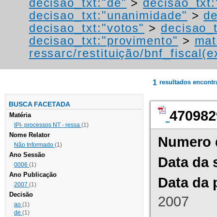
decisao_txt:"de"
>
decisao_txt
decisao_txt:"unanimidade"
>
de
decisao_txt:"votos"
>
decisao_t
decisao_txt:"provimento"
>
mat
ressarc/restituição/bnf_fiscal(ex
1
resultados encont
BUSCA FACETADA
470982
Matéria
IPI- processos NT - ressa
(1)
Nome Relator
Numero 
Não Informado
(1)
Ano Sessão
Data da 
0006
(1)
Ano Publicação
Data da 
2007
(1)
Decisão
2007
ao
(1)
de
(1)