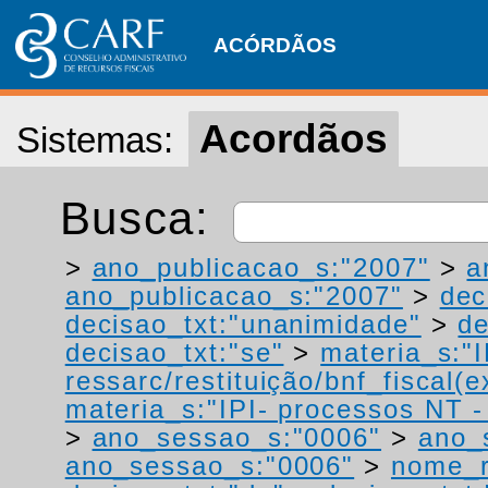
ACÓRDÃOS
Acordãos
Sistemas:
Busca:
>
ano_publicacao_s:"2007"
>
a
ano_publicacao_s:"2007"
>
dec
decisao_txt:"unanimidade"
>
de
decisao_txt:"se"
>
materia_s:"
ressarc/restituição/bnf_fiscal(ex
materia_s:"IPI- processos NT - r
>
ano_sessao_s:"0006"
>
ano_
ano_sessao_s:"0006"
>
nome_r