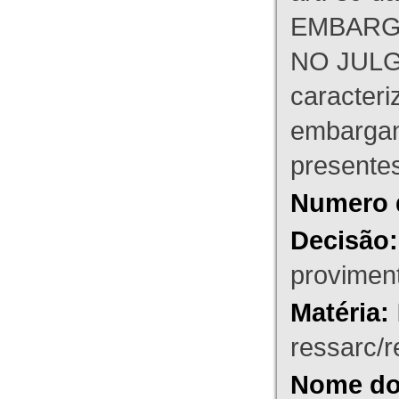
EMBARG
NO JULG
caracteri
embargant
presente
Numero 
Decisão:
proviment
Matéria:
ressarc/re
Nome do 