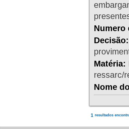
embargant
presente
Numero 
Decisão:
proviment
Matéria:
ressarc/re
Nome do 
1
resultados encontr