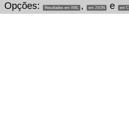
Opções:
,
e
Resultados em XML
em JSON
em 