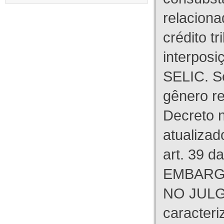
relaciona
crédito tr
interpos
SELIC. S
gênero re
Decreto n
atualizad
art. 39 d
EMBARG
NO JULG
caracteri