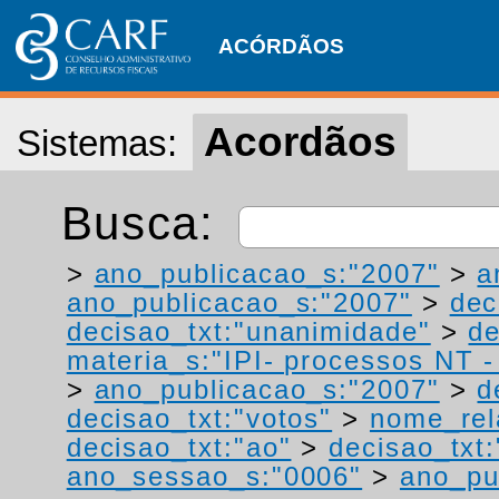
ACÓRDÃOS
Acordãos
Sistemas:
Busca:
>
ano_publicacao_s:"2007"
>
a
ano_publicacao_s:"2007"
>
dec
decisao_txt:"unanimidade"
>
de
materia_s:"IPI- processos NT - r
>
ano_publicacao_s:"2007"
>
d
decisao_txt:"votos"
>
nome_rel
decisao_txt:"ao"
>
decisao_txt:
ano_sessao_s:"0006"
>
ano_pu