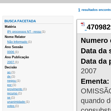
1
resultados encont
BUSCA FACETADA
470982
Matéria
IPI- processos NT - ressa
(1)
Nome Relator
Numero 
Não Informado
(1)
Ano Sessão
Data da 
0006
(1)
Ano Publicação
Data da 
2007
(1)
Decisão
2007
ao
(1)
de
(1)
Ementa:
negou
(1)
por
(1)
OMISSÃO
provimento
(1)
recurso
(1)
se
(1)
quando d
unanimidade
(1)
votos
(1)
consubst